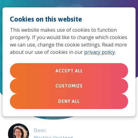
Jum
Men
Search
Cookies on this website
to
This website makes use of cookies to function
mob
properly. If you would like to change which cookies
Op zoek naar de bronnen van
we can use, change the cookie settings. Read more
navi
about our use of cookies in our
privacy policy
.
MissieNederland
Geworteld in de evangelische beweging
ACCEPT ALL
CUSTOMIZE
June 16, 2023
DENY ALL
Door:
Martine Versteeg