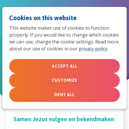
Jum
Men
Search
Cookies on this website
to
This website makes use of cookies to function
mob
properly. If you would like to change which cookies
Evangelische Alliantie
we can use, change the cookie settings. Read more
navi
about our use of cookies in our
privacy policy
.
DOWNLOAD DE JEUGDTRENDS 2026
ACCEPT ALL
CUSTOMIZE
DENY ALL
Samen Jezus volgen en bekendmaken