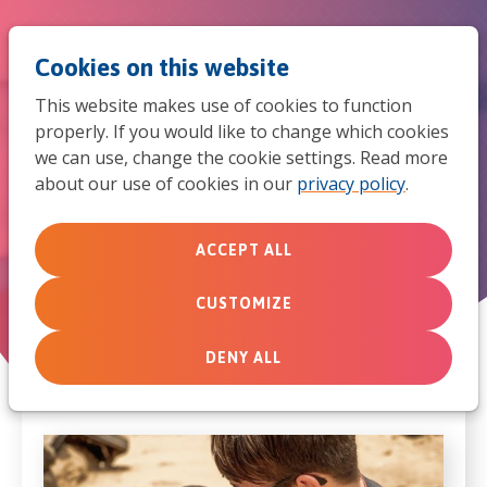
Jum
Men
Search
Cookies on this website
to
This website makes use of cookies to function
mob
properly. If you would like to change which cookies
we can use, change the cookie settings. Read more
navi
about our use of cookies in our
privacy policy
.
KerkenToolkit
ACCEPT ALL
Handige overzichten vanuit de
alliantie van MissieNederland
CUSTOMIZE
DENY ALL