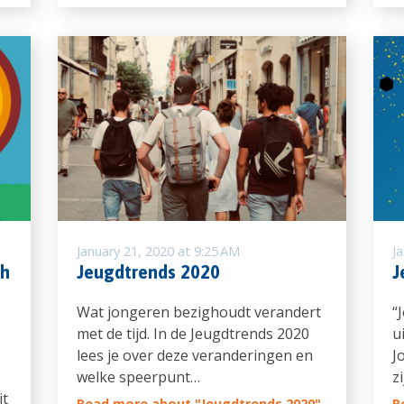
January 21, 2020 at 9:25 AM
J
ch
Jeugdtrends 2020
J
Wat jongeren bezighoudt verandert
“
met de tijd. In de Jeugdtrends 2020
u
lees je over deze veranderingen en
J
welke speerpunt…
z
it
Read more about "Jeugdtrends 2020"
R