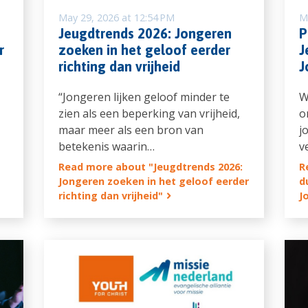
May 29, 2026 at 12:54 PM
M
Jeugdtrends 2026: Jongeren
P
r
zoeken in het geloof eerder
J
richting dan vrijheid
J
“Jongeren lijken geloof minder te
W
zien als een beperking van vrijheid,
o
maar meer als een bron van
j
betekenis waarin…
v
Read more about "Jeugdtrends 2026:
R
Jongeren zoeken in het geloof eerder
d
richting dan vrijheid"
J