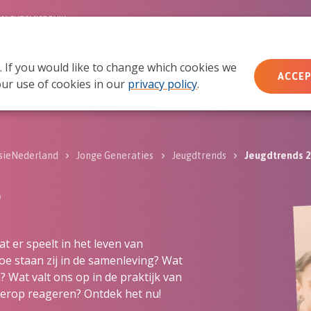
MACHTSMISBRUIK
. If you would like to change which cookies we
Wie wij zijn
Wat we doen
Doe mee
Ac
ACCEP
ur use of cookies in our
privacy policy
.
sieNederland
Jonge Generaties
Jeugdtrends
Jeugdtrends 
6
t er speelt in het leven van
Hoe staan zij in de samenleving? Wat
? Wat valt ons op in de praktijk van
erop reageren? Ontdek het nu!