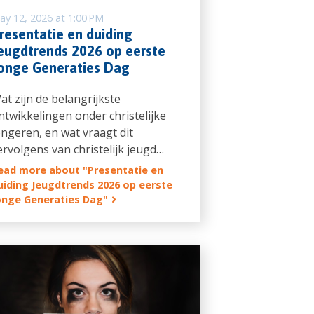
ay 12, 2026 at 1:00 PM
resentatie en duiding
eugdtrends 2026 op eerste
onge Generaties Dag
at zijn de belangrijkste
ntwikkelingen onder christelijke
ongeren, en wat vraagt dit
ervolgens van christelijk jeugd…
ead more about "Presentatie en
uiding Jeugdtrends 2026 op eerste
onge Generaties Dag"