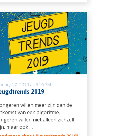
anuary 17, 2019 at 6:16 PM
eugdtrends 2019
Jongeren willen meer zijn dan de
itkomst van een algoritme.
ongeren willen niet alleen zichzelf
ijn, maar ook …
ead more about "Jeugdtrends 2019"