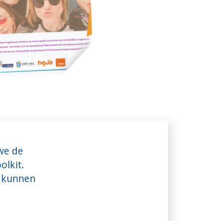
we de
olkit.
r kunnen