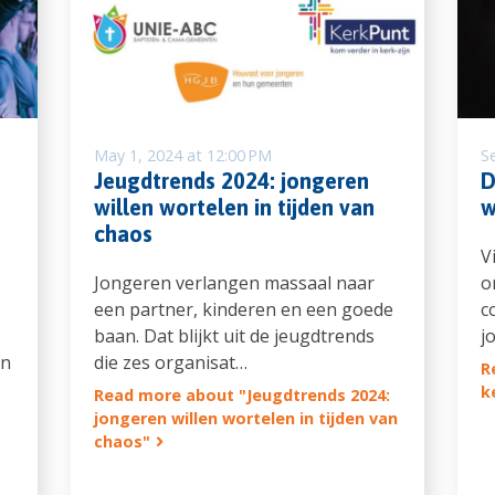
May 1, 2024 at 12:00 PM
S
Jeugdtrends 2024: jongeren
D
willen wortelen in tijden van
w
chaos
V
Jongeren verlangen massaal naar
o
een partner, kinderen en een goede
c
baan. Dat blijkt uit de jeugdtrends
j
en
die zes organisat…
R
k
Read more about "Jeugdtrends 2024:
jongeren willen wortelen in tijden van
chaos"