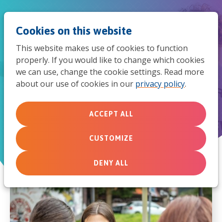
Jum
Men
Search
Cookies on this website
to
This website makes use of cookies to function
mob
properly. If you would like to change which cookies
we can use, change the cookie settings. Read more
navi
about our use of cookies in our
privacy policy
.
Al onze nieuwsberichten
ACCEPT ALL
Nu bij MissieNederland
CUSTOMIZE
DENY ALL