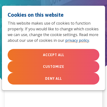
Jum
Men
Search
Cookies on this website
to
This website makes use of cookies to function
mob
properly. If you would like to change which cookies
De geschiedenis van
we can use, change the cookie settings. Read more
navi
MissieNederland
about our use of cookies in our
privacy policy
.
ACCEPT ALL
CUSTOMIZE
DENY ALL