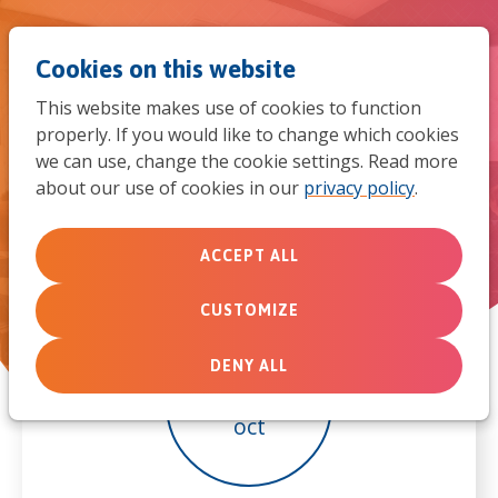
Jum
Men
Search
Cookies on this website
to
This website makes use of cookies to function
mob
properly. If you would like to change which cookies
Kinderwerkersconferentie 2026
we can use, change the cookie settings. Read more
navi
about our use of cookies in our
privacy policy
.
ACCEPT ALL
CUSTOMIZE
DENY ALL
31
oct