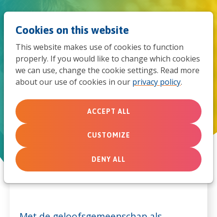
Jum
Men
Search
Cookies on this website
to
This website makes use of cookies to function
mob
properly. If you would like to change which cookies
we can use, change the cookie settings. Read more
navi
about our use of cookies in our
privacy policy
.
Samen opvoeden
ACCEPT ALL
Kinderen opvoeden in geloof
doen we samen
CUSTOMIZE
DENY ALL
Met de geloofsgemeenschap als