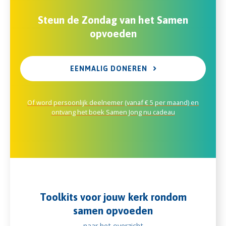
Steun de Zondag van het Samen
opvoeden
EENMALIG DONEREN
Of word persoonlijk deelnemer (vanaf € 5 per maand) en
ontvang het boek Samen Jong nu cadeau
Toolkits voor jouw kerk rondom
samen opvoeden
naar het overzicht