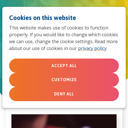
Jum
Men
Search
Cookies on this website
to
This website makes use of cookies to function
mob
properly. If you would like to change which cookies
Alle artikelen over het
we can use, change the cookie settings. Read more
navi
partnerschap tussen ouders en
about our use of cookies in our
privacy policy
.
de kerk in de
ACCEPT ALL
(geloofs)opvoeding
CUSTOMIZE
DENY ALL