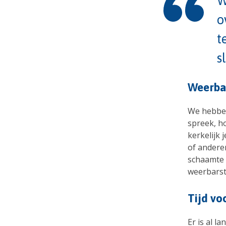
W
o
t
s
Weerbar
We hebben
spreek, ho
kerkelijk 
of anderen
schaamte 
weerbarsti
Tijd vo
Er is al l