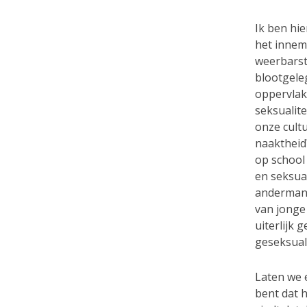
Ik ben hie
het innem
weerbarsti
blootgele
oppervlak
seksualit
onze cultu
naaktheid
op school 
en seksua
andermans
van jonge
uiterlijk 
geseksual
Laten we 
bent dat 