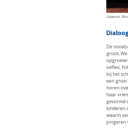
Gewoon. Bloo
Dialoog
De noodzaa
groot. We
opgroeien.
selfies. F
bij het s
een groei 
horen ove
haar vrien
gevormd do
kinderen 
waarin sex
jongeren 