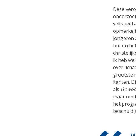
Deze veron
onderzoek
seksueel a
opmerkelij
jongeren 
buiten he
christelij
ik heb we
over licha
grootste r
kanten. D
als
Gewoon
maar omda
het progra
beschuldig