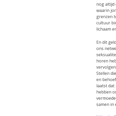
nog altijd
waarin jo
grenzen t
cultuur b
lichaam e
En dit gel
ons netwe
seksualite
horen heb
vervolgen
Stellen d
en behoef
laatst da
hebben om
vermoedel
samen in 