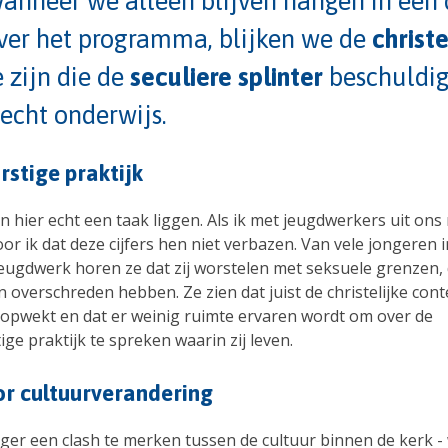
anneer we alleen blijven hangen in een 
ver het programma, blijken we de
christe
e zijn die de
seculiere splinter
beschuldig
lecht onderwijs.
stige praktijk
 hier echt een taak liggen. Als ik met jeugdwerkers uit ons
or ik dat deze cijfers hen niet verbazen. Van vele jongeren i
jeugdwerk horen ze dat zij worstelen met seksuele grenzen, d
 overschreden hebben. Ze zien dat juist de christelijke cont
opwekt en dat er weinig ruimte ervaren wordt om over de
ge praktijk te spreken waarin zij leven.
or cultuurverandering
anger een clash te merken tussen de cultuur binnen de kerk -