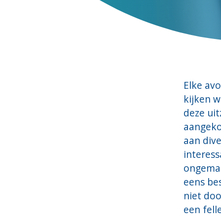
Elke avo
kijken w
deze ui
aangeko
aan div
interes
ongemakk
eens be
niet doo
een fell