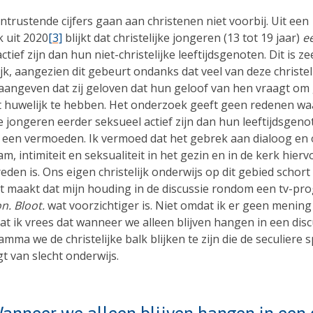
trustende cijfers gaan aan christenen niet voorbij. Uit een
 uit 2020
[3]
blijkt dat christelijke jongeren (13 tot 19 jaar)
e
ctief zijn dan hun niet-christelijke leeftijdsgenoten. Dit is ze
k, aangezien dit gebeurt ondanks dat veel van deze christel
aangeven dat zij geloven dat hun geloof van hen vraagt om
t huwelijk te hebben. Het onderzoek geeft geen redenen w
ke jongeren eerder seksueel actief zijn dan hun leeftijdsgen
l een vermoeden. Ik vermoed dat het gebrek aan dialoog en 
am, intimiteit en seksualiteit in het gezin en in de kerk hierv
eden is. Ons eigen christelijk onderwijs op dit gebied schort 
it maakt dat mijn houding in de discussie rondom een tv-p
. Bloot.
wat voorzichtiger is. Niet omdat ik er geen mening
t ik vrees dat wanneer we alleen blijven hangen in een disc
mma we de christelijke balk blijken te zijn die de seculiere s
t van slecht onderwijs.