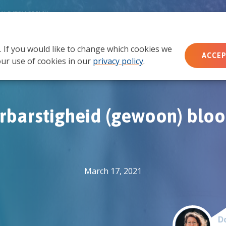
MACHTSMISBRUIK
. If you would like to change which cookies we
Wie wij zijn
Wat we doen
Doe mee
Ac
ACCEP
ur use of cookies in our
privacy policy
.
rbarstigheid (gewoon) bloo
March 17, 2021
Do