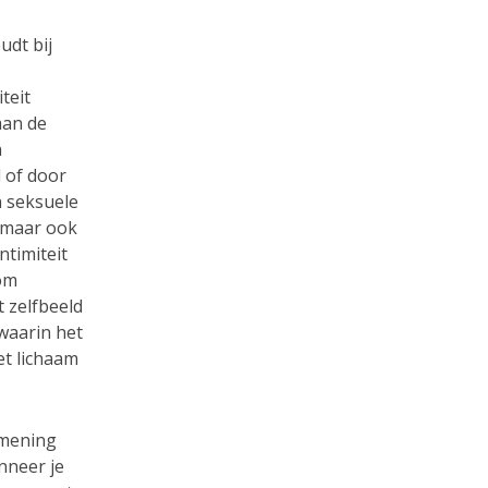
udt bij
teit
aan de
n
 of door
n seksuele
, maar ook
ntimiteit
 om
 zelfbeeld
waarin het
et lichaam
 mening
nneer je