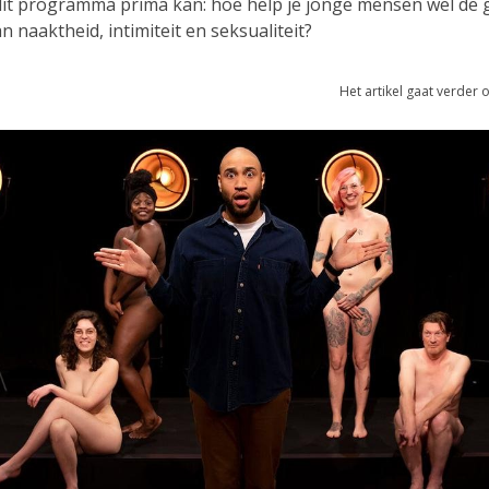
 dit programma prima kan: hoe help je jonge mensen wel de 
 naaktheid, intimiteit en seksualiteit?
Het artikel gaat verder 