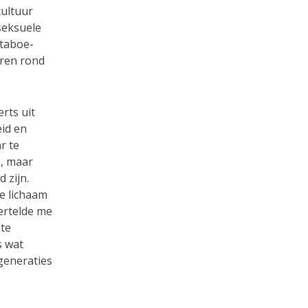
cultuur
seksuele
 taboe-
eren rond
rts uit
eid en
r te
, maar
 zijn.
e lichaam
ertelde me
ite
s wat
generaties