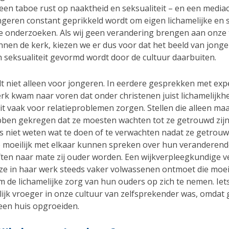
 een taboe rust op naaktheid en seksualiteit – en een media
ngeren constant geprikkeld wordt om eigen lichamelijke en 
e onderzoeken. Als wij geen verandering brengen aan onze
innen de kerk, kiezen we er dus voor dat het beeld van jong
n seksualiteit gevormd wordt door de cultuur daarbuiten.
dt niet alleen voor jongeren. In eerdere gesprekken met expe
rk kwam naar voren dat onder christenen juist lichamelijkh
it vaak voor relatieproblemen zorgen. Stellen die alleen maa
ben gekregen dat ze moesten wachten tot ze getrouwd zijn
s niet weten wat te doen of te verwachten nadat ze getrouwd
ie moeilijk met elkaar kunnen spreken over hun veranderend
ten naar mate zij ouder worden. Een wijkverpleegkundige v
t ze in haar werk steeds vaker volwassenen ontmoet die moe
 de lichamelijke zorg van hun ouders op zich te nemen. Iet
ijk vroeger in onze cultuur van zelfsprekender was, omdat 
een huis opgroeiden.