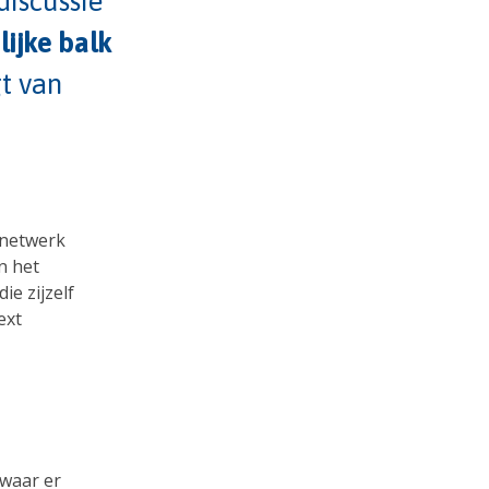
discussie
lijke balk
t van
 netwerk
n het
ie zijzelf
ext
 waar er