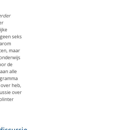
erder
er
ijke
 geen seks
aarom
oten, maar
onderwijs
oor de
aan alle
rogramma
 over heb,
ussie over
plinter