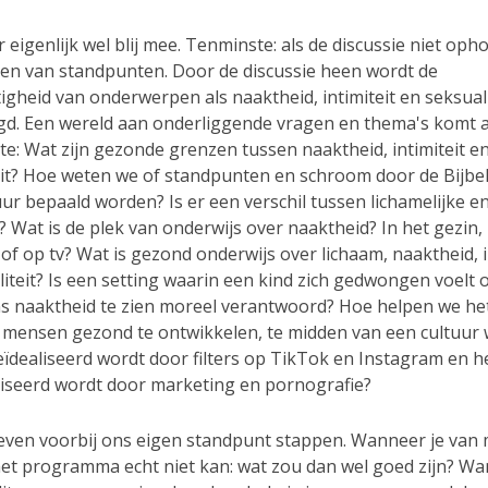
r eigenlijk wel blij mee. Tenminste: als de discussie niet opho
en van standpunten. Door de discussie heen wordt de
gheid van onderwerpen als naaktheid, intimiteit en seksuali
gd. Een wereld aan onderliggende vragen en thema's komt 
te: Wat zijn gezonde grenzen tussen naaktheid, intimiteit e
eit? Hoe weten we of standpunten en schroom door de Bijbel
ur bepaald worden? Is er een verschil tussen lichamelijke e
? Wat is de plek van onderwijs over naaktheid? In het gezin
of op tv? Wat is gezond onderwijs over lichaam, naaktheid, i
liteit? Is een setting waarin een kind zich gedwongen voelt
 naaktheid te zien moreel verantwoord? Hoe helpen we het
 mensen gezond te ontwikkelen, te midden van een cultuur 
geïdealiseerd wordt door filters op TikTok en Instagram en h
iseerd wordt door marketing en pornografie?
even voorbij ons eigen standpunt stappen. Wanneer je van
het programma echt niet kan: wat zou dan wel goed zijn? Wa