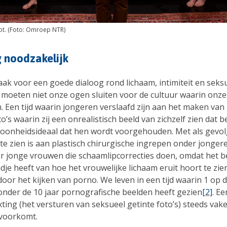
t. (Foto: Omroep NTR)
 noodzakelijk
k voor een goede dialoog rond lichaam, intimiteit en seksua
 moeten niet onze ogen sluiten voor de cultuur waarin onze
 Een tijd waarin jongeren verslaafd zijn aan het maken van 
oto’s waarin zij een onrealistisch beeld van zichzelf zien dat b
choonheidsideaal dat hen wordt voorgehouden. Met als gevol
te zien is aan plastisch chirurgische ingrepen onder jonger
r jonge vrouwen die schaamlipcorrecties doen, omdat het b
dje heeft van hoe het vrouwelijke lichaam eruit hoort te zien
or het kijken van porno. We leven in een tijd waarin 1 op d
onder de 10 jaar pornografische beelden heeft gezien
[2]
. Ee
ting (het versturen van seksueel getinte foto’s) steeds vak
voorkomt.