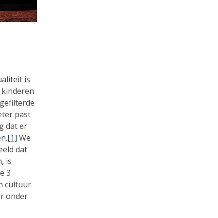
liteit is
 kinderen
gefilterde
eter past
g dat er
en.
[1]
We
eeld dat
, is
e 3
n cultuur
er onder