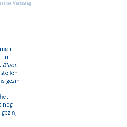
rtine Versteeg
samen
. In
 Bloot.
stellen
ns gezin
 het
t nog
 gezin)