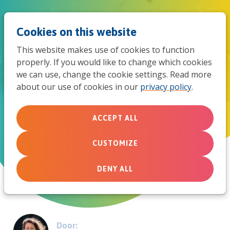
Jum
Men
Search
Cookies on this website
to
This website makes use of cookies to function
mob
properly. If you would like to change which cookies
Zeven steengoede tips om als
we can use, change the cookie settings. Read more
navi
about our use of cookies in our
privacy policy
.
kerk aan te haken bij de Week
van de Opvoeding
ACCEPT ALL
CUSTOMIZE
August 26, 2022
DENY ALL
Door: