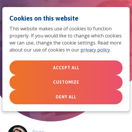
Jum
Men
Search
Cookies on this website
to
This website makes use of cookies to function
mob
properly. If you would like to change which cookies
Gezinnen ondersteunen tijdens
we can use, change the cookie settings. Read more
navi
about our use of cookies in our
privacy policy
.
de coronacrisis
"Nee, je staat niet aan de kant nu
ACCEPT ALL
samenkomsten geen doorgang vinden"
CUSTOMIZE
March 17, 2020
DENY ALL
Door: