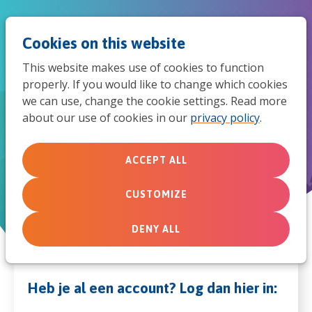
Jum
Men
Search
Cookies on this website
to
This website makes use of cookies to function
mob
properly. If you would like to change which cookies
we can use, change the cookie settings. Read more
navi
about our use of cookies in our
privacy policy
.
Beheer jouw betrokkenheid bij de grootste
christelijke alliantie van Nederland
ACCEPT ALL
Jij & MissieNederland
CUSTOMIZE
DENY ALL
Heb je al een account? Log dan hier in: