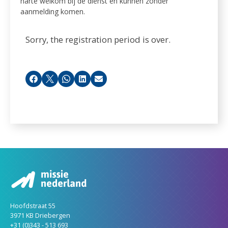
harte welkom bij de dienst en kunnen zonder
aanmelding komen.
Sorry, the registration period is over.
Facebook
X
Whatsapp
LinkedIn
Email
Hoofdstraat 55
3971 KB Driebergen
+31 (0)343 - 513 693