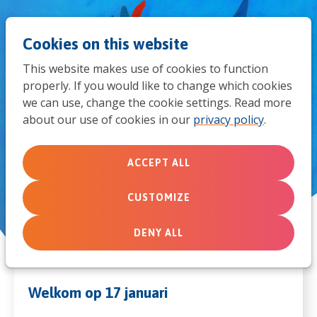
Jum
Men
Search
Cookies on this website
to
This website makes use of cookies to function
mob
properly. If you would like to change which cookies
Landelijke startdienst Week
we can use, change the cookie settings. Read more
navi
van gebed voor eenheid 2026
about our use of cookies in our
privacy policy
.
Saturday, January 17, 2026 from 7:00 PM to 9:30 PM
ACCEPT ALL
CUSTOMIZE
DENY ALL
Welkom op 17 januari