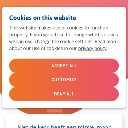
Jum
Men
Search
Cookies on this website
to
This website makes use of cookies to function
mob
properly. If you would like to change which cookies
Professionals wereldwijde missie
we can use, change the cookie settings. Read more
versterken
navi
about our use of cookies in our
privacy policy
.
ACCEPT ALL
CUSTOMIZE
DENY ALL
Niet de kerk heeft een missie, maar