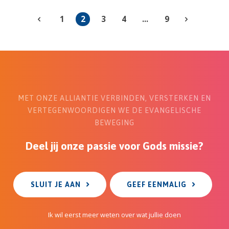
1
2
3
4
...
9
MET ONZE ALLIANTIE VERBINDEN, VERSTERKEN EN
VERTEGENWOORDIGEN WE DE EVANGELISCHE
BEWEGING
Deel jij onze passie voor Gods missie?
SLUIT JE AAN
GEEF EENMALIG
Ik wil eerst meer weten over wat jullie doen