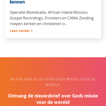
kennen
Operatie Mobilisatie, African Inland Mission,
Gospel Recordings, Frontiers en CAMA Zending
roepen kerken en christenen o…
Lees verder
8X PER JAAR ALLES OVER GODS MISSIE VOOR DE
WERELD
Ontvang dé nieuwsbrief over Gods missie
voor de wereld