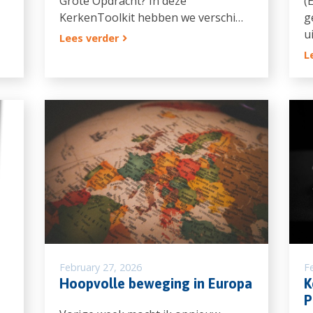
Grote Opdracht? In deze
(
KerkenToolkit hebben we verschi…
g
u
Lees verder
L
February 27, 2026
F
Hoopvolle beweging in Europa
K
P