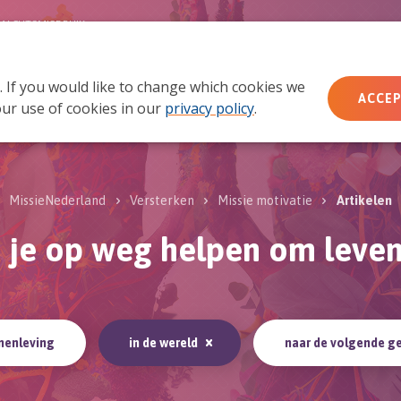
MACHTSMISBRUIK
. If you would like to change which cookies we
Wie wij zijn
Wat we doen
Doe mee
Ac
ACCEP
ur use of cookies in our
privacy policy
.
MissieNederland
Versterken
Missie motivatie
Artikelen
e je op weg helpen om leven 
menleving
in de wereld
naar de volgende g