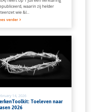
EEA) heeft op 1 juli een verklaring
epubliceerd, waarin zij helder
iteenzet wie &l…
ees verder
ebruary 14, 2026
erkenToolkit: Toeleven naar
asen 2026