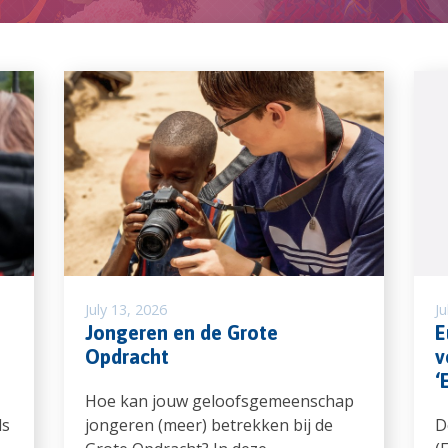
July 13, 2026
Ju
Jongeren en de Grote
E
Opdracht
v
‘
Hoe kan jouw geloofsgemeenschap
ds
jongeren (meer) betrekken bij de
D