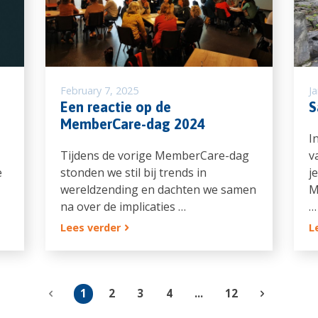
February 7, 2025
J
Een reactie op de
S
MemberCare-dag 2024
I
Tijdens de vorige MemberCare-dag
v
e
stonden we stil bij trends in
j
wereldzending en dachten we samen
M
na over de implicaties …
…
Lees verder
L
1
2
3
4
...
12