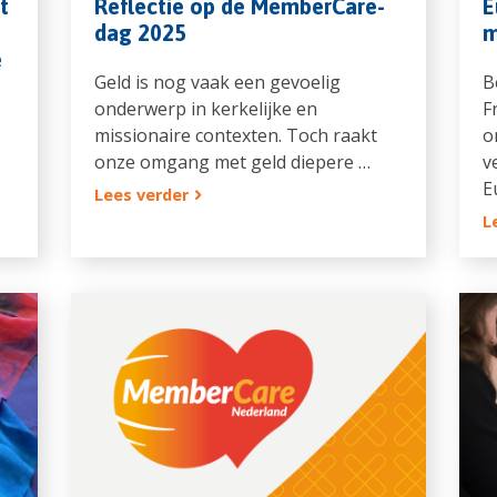
t
Reflectie op de MemberCare-
E
dag 2025
m
e
Geld is nog vaak een gevoelig
B
onderwerp in kerkelijke en
F
missionaire contexten. Toch raakt
o
onze omgang met geld diepere …
v
E
Lees verder
L