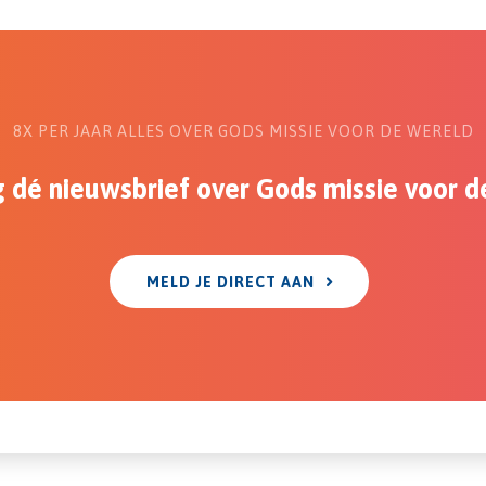
8X PER JAAR ALLES OVER GODS MISSIE VOOR DE WERELD
 dé nieuwsbrief over Gods missie voor d
MELD JE DIRECT AAN