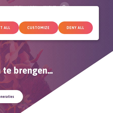
SEARCH
GEVEN
LOGIN
CONTACT
tueel
Deelnemersomgeving
T ALL
CUSTOMIZE
DENY ALL
te brengen...
eneraties