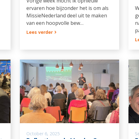
Vorige week mocht ik opnieuw
ervaren hoe bijzonder het is om als
W
MissieNederland deel uit te maken
g
van een hoopvolle bew…
n
p
Lees verder
L
October 6, 2025
S