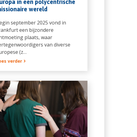
uropa in een polycentrische
issionaire wereld
egin september 2025 vond in
rankfurt een bijzondere
ntmoeting plaats, waar
ertegenwoordigers van diverse
uropese (z…
ees verder