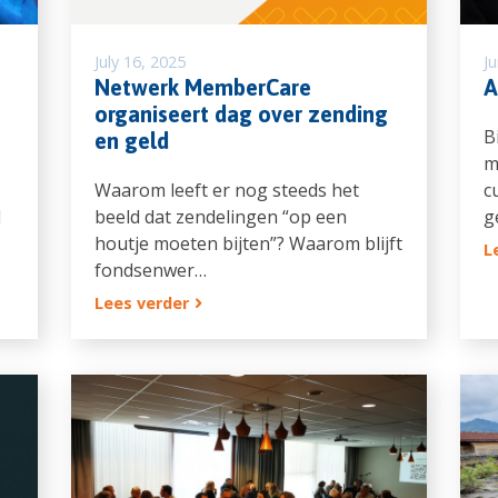
July 16, 2025
J
Netwerk MemberCare
A
organiseert dag over zending
B
en geld
m
Waarom leeft er nog steeds het
c
l
beeld dat zendelingen “op een
g
houtje moeten bijten”? Waarom blijft
L
fondsenwer…
Lees verder