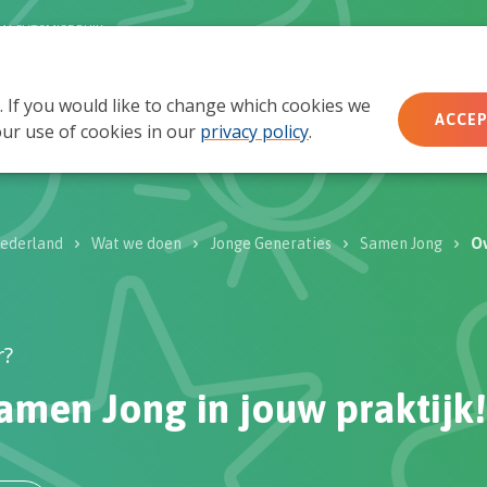
MACHTSMISBRUIK
. If you would like to change which cookies we
Wie wij zijn
Wat we doen
Doe mee
Ac
ACCEP
ur use of cookies in our
privacy policy
.
ederland
Wat we doen
Jonge Generaties
Samen Jong
Ov
r?
amen Jong in jouw praktijk!