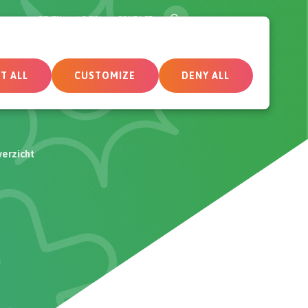
SEARCH
GEVEN
LOGIN
CONTACT
tueel
Deelnemersomgeving
T ALL
CUSTOMIZE
DENY ALL
erzicht