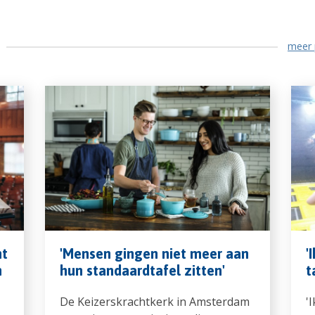
meer 
ht
'Mensen gingen niet meer aan
'
h
hun standaardtafel zitten'
t
De Keizerskrachtkerk in Amsterdam
'