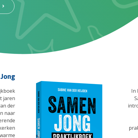
 Jong
jkboek
In
t jaren
S
van der
intr
en naar
rerende
 kerken
prak
 warme