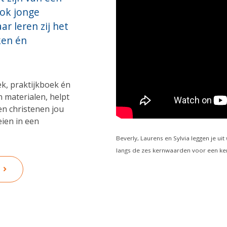
ok jonge
ar leren zij het
ken én
k, praktijkboek én
n materialen, helpt
 en christenen jou
ien in een
Beverly, Laurens en Sylvia leggen je u
langs de zes kernwaarden voor een ker