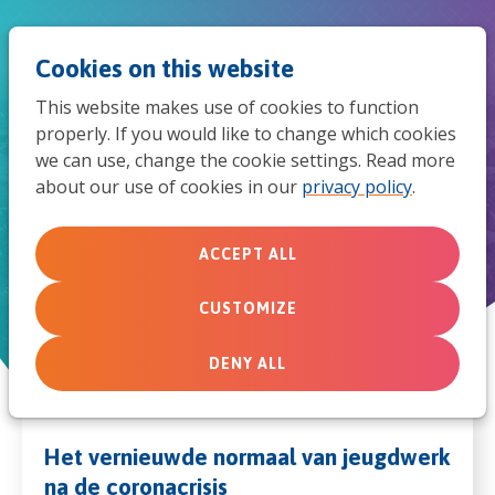
Jum
Men
Search
Cookies on this website
to
This website makes use of cookies to function
mob
properly. If you would like to change which cookies
Renew Normal Nederland
we can use, change the cookie settings. Read more
navi
about our use of cookies in our
privacy policy
.
Thursday, March 25, 2021 from 7:20 PM to 8:50 PM
ACCEPT ALL
CUSTOMIZE
DENY ALL
Het vernieuwde normaal van jeugdwerk
na de coronacrisis