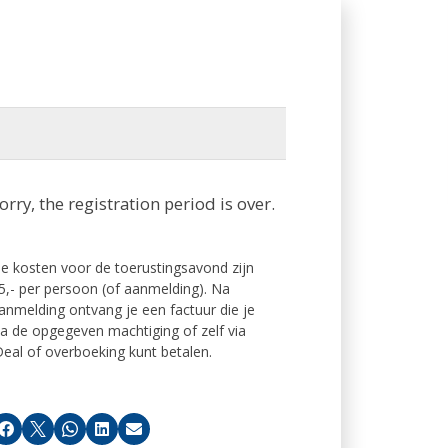
orry, the registration period is over.
e kosten voor de toerustingsavond zijn
5,- per persoon (of aanmelding). Na
anmelding ontvang je een factuur die je
ia de opgegeven machtiging of zelf via
Deal of overboeking kunt betalen.
Facebook
X
Whatsapp
LinkedIn
Email