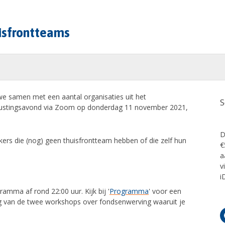
isfrontteams
we samen met een aantal organisaties uit het
S
rustingsavond via Zoom op donderdag 11 november 2021,
D
ers die (nog) geen thuisfrontteam hebben of die zelf hun
€
a
v
i
amma af rond 22:00 uur. Kijk bij '
Programma
' voor een
ing van de twee workshops over fondsenwerving waaruit je