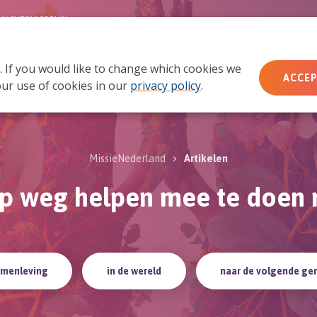
MACHTSMISBRUIK
. If you would like to change which cookies we
Wie wij zijn
Wat we doen
Doe mee
Ac
ACCEP
ur use of cookies in our
privacy policy
.
MissieNederland
Artikelen
 op weg helpen mee te doen m
amenleving
in de wereld
naar de volgende ge