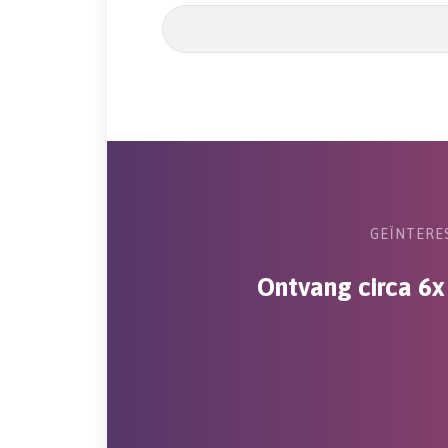
Search field
GEÏNTERES
Ontvang circa 6x