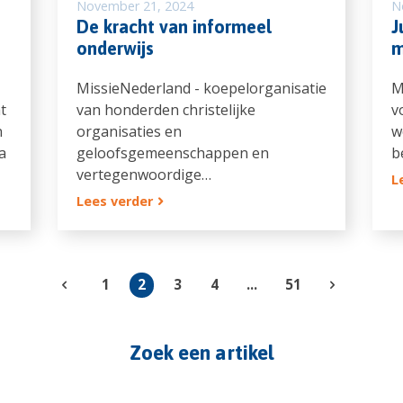
November 21, 2024
N
De kracht van informeel
J
onderwijs
m
MissieNederland - koepelorganisatie
M
t
van honderden christelijke
v
n
organisaties en
w
a
geloofsgemeenschappen en
b
vertegenwoordige…
L
Lees verder
1
2
3
4
...
51
Zoek een artikel