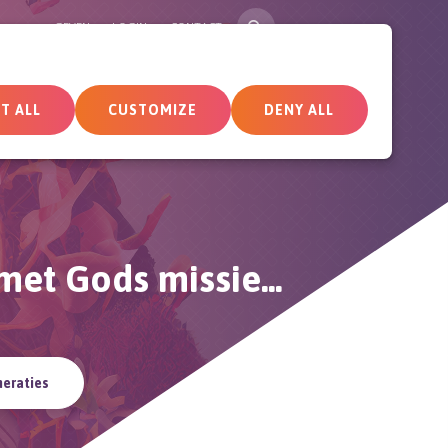
SEARCH
GEVEN
LOGIN
CONTACT
tueel
Deelnemersomgeving
T ALL
CUSTOMIZE
DENY ALL
et Gods missie...
neraties