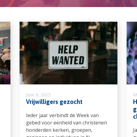
June 6, 2025
M
Vrijwilligers gezocht
H
g
Ieder jaar verbindt de Week van
c
gebed voor eenheid van christenen
honderden kerken, groepen,
J