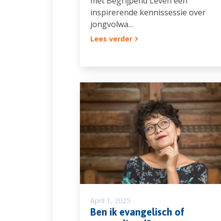
met Begrijpend Leven een
inspirerende kennissessie over
jongvolwa…
Lees verder
April 1, 2025
Ben ik evangelisch of