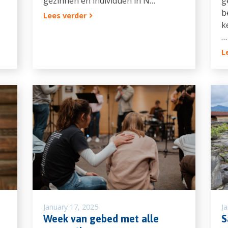
gezinnen en individuen in N…
g
b
Lees verder
k
…
L
January 17, 2025
J
Week van gebed met alle
S