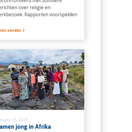
econfronteerd met sombere
erichten over religie en
erkbezoek. Rapporten voorspelden
ees verder
anuary 15, 2025
amen jong in Afrika