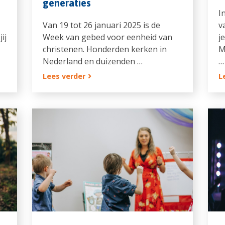
generaties
I
Van 19 tot 26 januari 2025 is de
v
ij
Week van gebed voor eenheid van
j
christenen. Honderden kerken in
M
Nederland en duizenden …
…
Lees verder
L