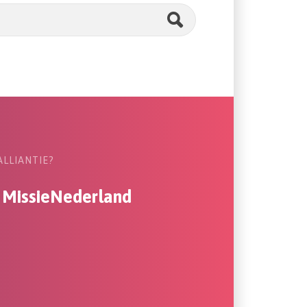
SEARCH
ALLIANTIE?
n MissieNederland