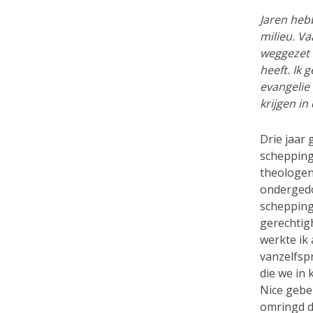
Jaren heb
milieu. V
weggezet a
heeft. Ik 
evangelie
krijgen in
Drie jaar 
schepping
theologen
ondergedo
schepping
gerechtig
werkte ik 
vanzelfsp
die we in
Nice gebeu
omringd do