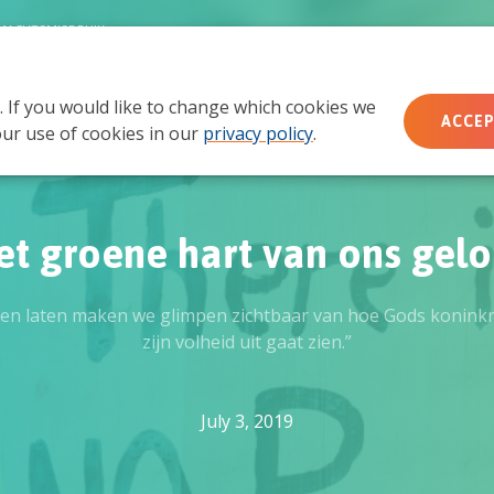
MACHTSMISBRUIK
. If you would like to change which cookies we
Wie wij zijn
Wat we doen
Doe mee
Ac
ACCEP
ur use of cookies in our
privacy policy
.
et groene hart van ons gelo
en laten maken we glimpen zichtbaar van hoe Gods koninkrijk
zijn volheid uit gaat zien.”
July 3, 2019