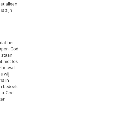
et alleen
is zijn
dat het
hapen. God
 staan
t niet los
verbouwd
e wij
ns in
n bedoelt
una. God
ten