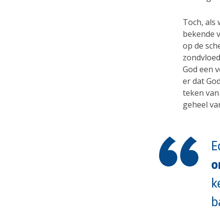
Toch, als 
bekende v
op de sch
zondvloed
God een ve
er dat Go
teken van
geheel va
E
o
k
b