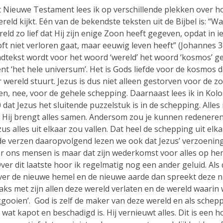
t Nieuwe Testament lees ik op verschillende plekken over 
reld kijkt. Eén van de bekendste teksten uit de Bijbel is: “W
eld zo lief dat Hij zijn enige Zoon heeft gegeven, opdat in ie
t niet verloren gaat, maar eeuwig leven heeft” (Johannes 3 
ndtekst wordt voor het woord ‘wereld’ het woord ‘kosmos’ ge
nt ‘het hele universum’. Het is Gods liefde voor de kosmos da
wereld stuurt. Jezus is dus niet alleen gestorven voor de z
n, nee, voor de gehele schepping. Daarnaast lees ik in Kol
 dat Jezus het sluitende puzzelstuk is in de schepping. Alles
n Hij brengt alles samen. Andersom zou je kunnen redeneren
us alles uit elkaar zou vallen. Dat heel de schepping uit elk
 de verzen daaropvolgend lezen we ook dat Jezus’ verzoening
or ons mensen is maar dat zijn wederkomst voor alles op he
Over dit laatste hoor ik regelmatig nog een ander geluid. Als 
ver de nieuwe hemel en de nieuwe aarde dan spreekt deze n
aks met zijn allen deze wereld verlaten en de wereld waarin
gooien’. God is zelf de maker van deze wereld en als scheppe
 wat kapot en beschadigd is. Hij vernieuwt alles. Dit is een 