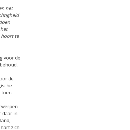
en het
chtigheid
 doen
 het
 hoort te
rg voor de
rbehoud,
oor de
gische
 toen
erwerpen
 daar in
land,
 hart zich