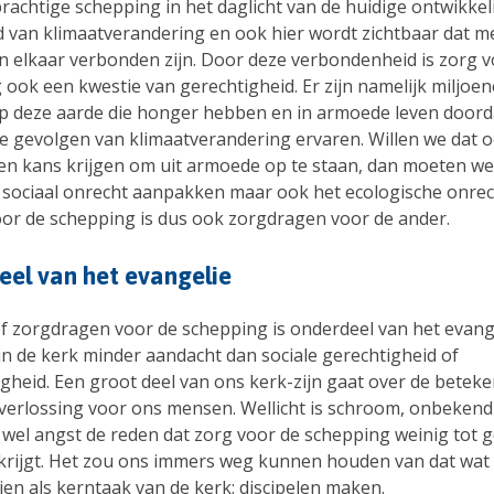
prachtige schepping in het daglicht van de huidige ontwikke
d van klimaatverandering en ook hier wordt zichtbaar dat m
n elkaar verbonden zijn. Door deze verbondenheid is zorg v
 ook een kwestie van gerechtigheid. Er zijn namelijk miljoe
 deze aarde die honger hebben en in armoede leven doord
 de gevolgen van klimaatverandering ervaren. Willen we dat 
n kans krijgen om uit armoede op te staan, dan moeten we
t sociaal onrecht aanpakken maar ook het ecologische onrec
or de schepping is dus ook zorgdragen voor de ander.
el van het evangelie
of zorgdragen voor de schepping is onderdeel van het evang
 in de kerk minder aandacht dan sociale gerechtigheid of
gheid. Een groot deel van ons kerk-zijn gaat over de beteke
n verlossing voor ons mensen. Wellicht is schroom, onbekend
 wel angst de reden dat zorg voor de schepping weinig tot 
krijgt. Het zou ons immers weg kunnen houden van dat wat
en als kerntaak van de kerk: discipelen maken.