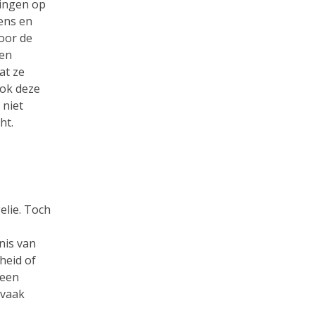
lingen op
ens en
oor de
nen
at ze
ook deze
 niet
ht.
elie. Toch
nis van
heid of
geen
 vaak