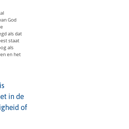
al
 van God
de
gd als dat
est staat
oog als
ren en het
is
het in de
igheid of