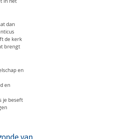
t in het
aat dan
enticus
ft de kerk
ht brengt
elschap en
id en
 je beseft
gen
 zonde van