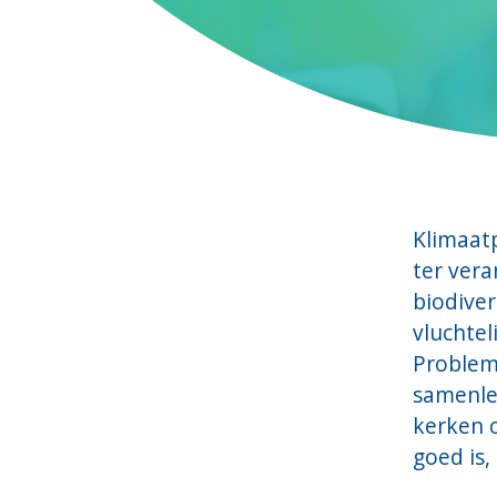
Klimaatp
ter vera
biodiver
vluchte
Probleme
samenlev
kerken o
goed is,