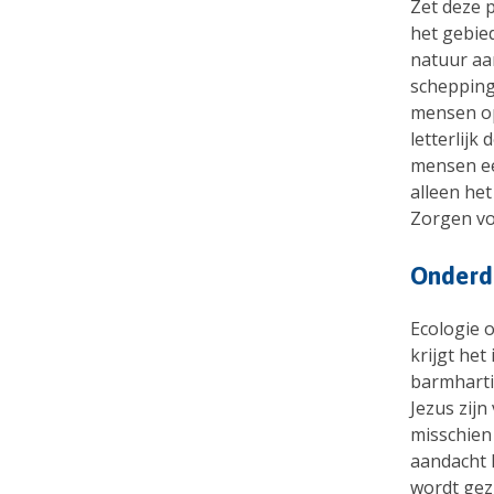
Zet deze 
het gebie
natuur aa
schepping
mensen op
letterlijk
mensen ee
alleen he
Zorgen vo
Onderde
Ecologie 
krijgt het
barmharti
Jezus zij
misschien
aandacht 
wordt gezi