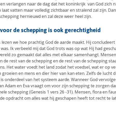
en verlangen naar de dag dat het koninkrijk van God zich ni
 laat vatten maar volledig zichtbaar en stralend zal zijn. Dan 
 schepping hernieuwd en zal deze weer heel zijn.
voor de schepping is ook gerechtigheid
 lezen we hoe prachtig God de aarde maakt. Hij concludeert 
 was. Ik verbeeld mij dat God trots was op wat Hij had gesc
wereld zo gemaakt dat alles met elkaar samenhangt. Mensen
an de rest van de schepping en de rest van de schepping staa
ns. Het water voedt het land zodat het voedsel, wat er op 
 groeien en mens en dier hier van kan eten. Zelfs de lucht di
is onderdeel van het systeem aarde. Wanneer God vervolge
an Adam en Eva vraagt om voor zijn schepping te zorgen da
ehele schepping (Genesis 1 vers 26 -31). Mensen, flora en fa
de opdracht om alles wat hij geschapen heeft tot recht te la