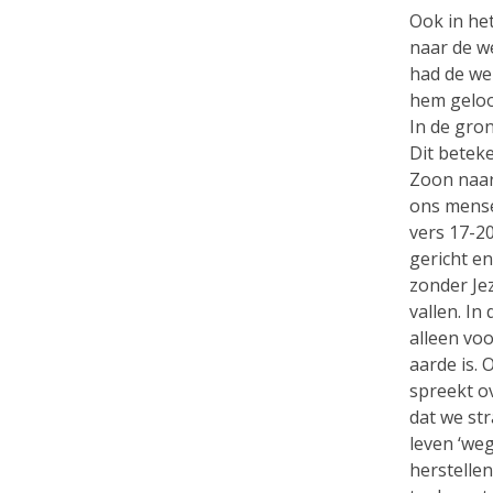
Ook in he
naar de we
had de wer
hem geloof
In de gro
Dit beteke
Zoon naar 
ons mense
vers 17-20
gericht e
zonder Jez
vallen. In
alleen vo
aarde is. 
spreekt o
dat we str
leven ‘weg
herstellen