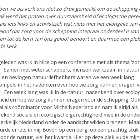
ben we als kerk ons niet zo druk gemaakt om de schepping 
aak werd het praten over duurzaamheid of ecologische gere
ls iets links en activistisch wat niets met het evangelie van
geloof dat zorg voor de schepping integraal onderdeel is van
 en tot de kern van ons geloof behoort en daarmee een plek
 de kerk.
geleden was ik in Nice op een conferentie met als thema ‘zo
’. Samen met wetenschappers, mensen werkzaam in natuu
 en bevlogen natuurliefhebbers waren we een week lang
mpeld in het nadenken over hoe we zorg kunnen dragen v
. Een week lang was ik in de natuur, nadenkend over ecolo
heid en hoe we zorg kunnen dragen voor de schepping. Ook
al als coördinator voor Micha Nederland en nam ik altijd als
rekend sociale én ecologische gerechtigheid mee in de ond
 kerkelijk Nederland onder de aandacht wilden brengen. Maar
rde er iets in mij. Boven op een berg, op een prachtig stuk 
or de natuur, viel het kwartje. Hier op deze plek vulde mijn