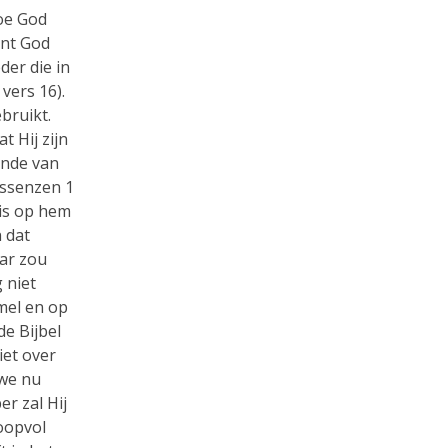
hoe God
ant God
der die in
vers 16).
bruikt.
t Hij zijn
onde van
ossenzen 1
 is op hem
 dat
aar zou
 niet
mel en op
de Bijbel
iet over
 we nu
r zal Hij
hoopvol