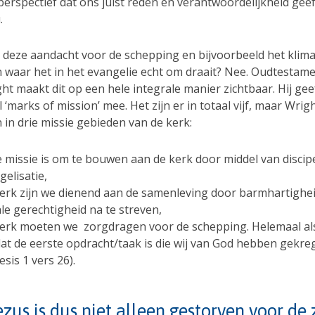
erspectief dat ons juist reden en verantwoordelijkheid geef
.
t deze aandacht voor de schepping en bijvoorbeeld het klim
n waar het in het evangelie echt om draait? Nee. Oudtestam
ht maakt dit op een hele integrale manier zichtbaar. Hij gee
 ‘marks of mission’ mee. Het zijn er in totaal vijf, maar Wrig
in drie missie gebieden van de kerk:
 missie is om te bouwen aan de kerk door middel van discip
gelisatie,
kerk zijn we dienend aan de samenleving door barmhartighe
ale gerechtigheid na te streven,
kerk moeten we zorgdragen voor de schepping. Helemaal als
dat de eerste opdracht/taak is die wij van God hebben gekre
esis 1 vers 26).
ezus is dus niet alleen gestorven voor de