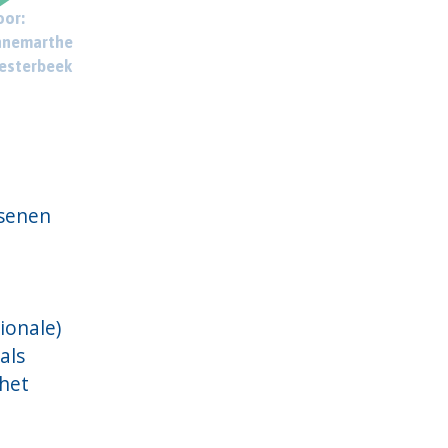
or:
nnemarthe
esterbeek
ssenen
ionale)
als
 het