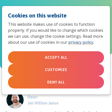
Jum
Men
Search
Cookies on this website
to
This website makes use of cookies to function
mob
properly. If you would like to change which cookies
Eén-zijn ≠ eens-zijn
we can use, change the cookie settings. Read more
navi
about our use of cookies in our
privacy policy
.
Waarop baseer je eenheid?
ACCEPT ALL
September 1, 2017
CUSTOMIZE
DENY ALL
Door:
Jan Willem Janse