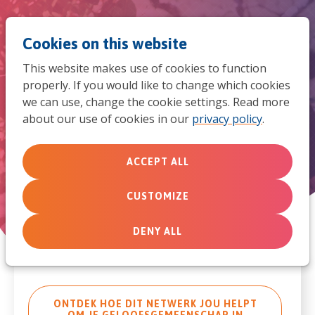
Jum
Men
Search
Cookies on this website
to
This website makes use of cookies to function
mob
properly. If you would like to change which cookies
Netwerk Gelijkwaardig
we can use, change the cookie settings. Read more
navi
leiderschap
about our use of cookies in our
privacy policy
.
ACCEPT ALL
CUSTOMIZE
DENY ALL
ONTDEK HOE DIT NETWERK JOU HELPT
OM JE GELOOFSGEMEENSCHAP IN