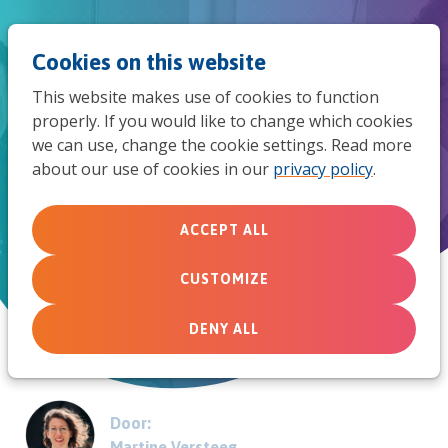
Jum
Men
Search
Cookies on this website
to
This website makes use of cookies to function
mob
properly. If you would like to change which cookies
# 1.10 - Jongeren laten
we can use, change the cookie settings. Read more
navi
about our use of cookies in our
privacy policy
.
(s)preken (Growing Young 4)
Shownotes bij de INNOV8-podcast
ACCEPT ALL
CUSTOMIZE
March 6, 2020
DENY ALL
Door:
Martine Versteeg