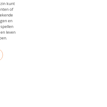
ezin kunt
nten of
rekende
agen en
spellen
 en leven
ben.