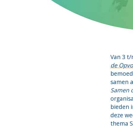
Van 3 t
de Opv
bemoedi
samen a
Samen 
organisa
bieden 
deze wee
thema 