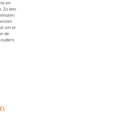
nis en
. Zo leer
 minuten
renzen
uk om te
an de
ouders.