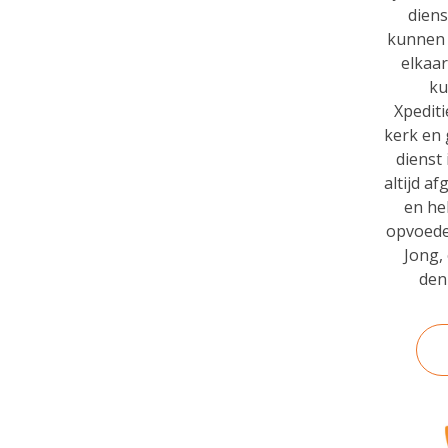
diens
kunnen 
elkaar
ku
Xpedit
kerk en 
dienst 
altijd a
en he
opvoede
Jong,
den