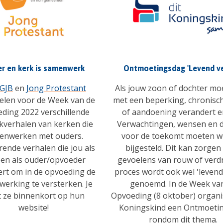
r en kerk is samenwerk
Ontmoetingsdag 'Levend ve
GJB
en
Jong Protestant
Als jouw zoon of dochter mo
elen voor de Week van de
met een beperking, chronisch
ding 2022 verschillende
of aandoening verandert er
jkverhalen van kerken die
Verwachtingen, wensen en
enwerken met ouders.
voor de toekomt moeten 
rende verhalen die jou als
bijgesteld. Dit kan zorgen
 en als ouder/opvoeder
gevoelens van rouw of verdri
ert om in de opvoeding de
proces wordt ook wel 'levend 
erking te versterken. Je
genoemd. In de Week va
t ze binnenkort op hun
Opvoeding (8 oktober) organi
website!
Koningskind een Ontmoeti
rondom dit thema.