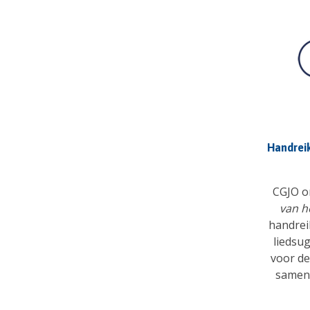
Handrei
CGJO o
van h
handrei
liedsu
voor de
samen