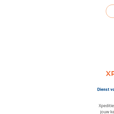
Dienst vo
Xpeditie
jouw k