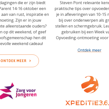
tdagingen die er zijn biedt
Steven Pont relevante ken
arent 14-16 oktober een
praktische tips over opvoeden
aan van rust, inspiratie en
je in afleveringen van 10-15
oeting. Zijn er in jouw
bij over onderwerpen als g
te alleenstaande ouders?
stellen en schermgebruik. Le
n op dit weekend, of geef
gebruiken bij een Week v
loofsgemeenschap hen dit
Opvoeding-ontmoeting voor 
evolle weekend cadeau!
Ontdek meer
ONTDEK MEER