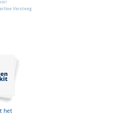
or:
rtine Versteeg
t het