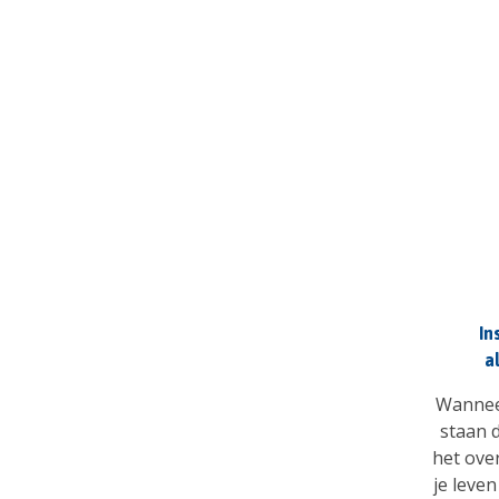
In
a
Wanneer
staan 
het over
je leve