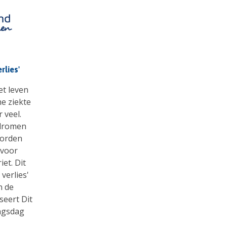
rlies'
et leven
e ziekte
 veel.
 dromen
worden
 voor
et. Dit
verlies'
n de
seert Dit
ngsdag