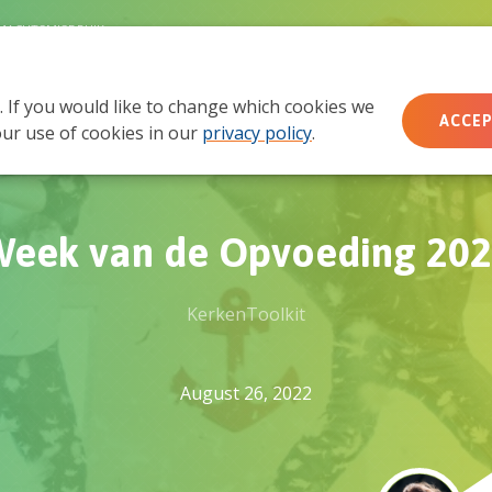
MACHTSMISBRUIK
. If you would like to change which cookies we
Wie wij zijn
Wat we doen
Doe mee
Ac
ACCEP
ur use of cookies in our
privacy policy
.
eek van de Opvoeding 20
KerkenToolkit
August 26, 2022