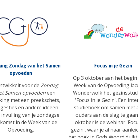
king Zondag van het Samen
Focus in je Gezin
opvoeden
Op 3 oktober aan het begin
ntwikkelt voor de
Zondag
Week van de Opvoeding lac
et Samen opvoeden
een
Wonderwolk het gezinsstud
king met een preekschets,
'Focus in je Gezin'. Een inte
ggesties en andere ideeën
studieboek om samen met 
 invulling van je zondagse
ouders aan de slag te gaan
komst in de Week van de
oktober is de webinar 'Focu
Opvoeding.
gezin', waar je al naar aanlei
het boek in Gods Woord duikt