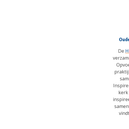
Oude
De
H
verzam
Opvoe
prakti
sam
Inspire
kerk
inspire
samenw
vind