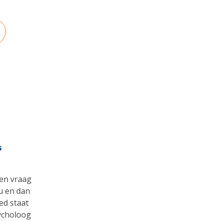
s
een vraag
u en dan
ed staat
sycholoog