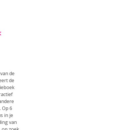
 van de
eert de
ieboek
ractief
andere
. Op 6
s in je
ding van
, op zoek