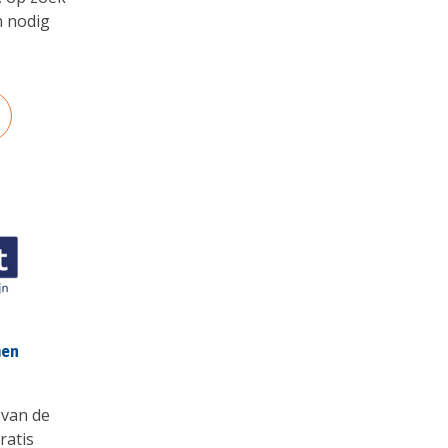
n nodig
men
 van de
ratis