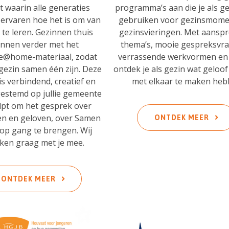
t waarin alle generaties
programma’s aan die je als g
ervaren hoe het is om van
gebruiken voor gezinsmome
 te leren. Gezinnen thuis
gezinsvieringen. Met aansp
nnen verder met het
thema’s, mooie gespreksvr
ie@home-materiaal, zodat
verrassende werkvormen en 
gezin samen één zijn. Deze
ontdek je als gezin wat geloof
is verbindend, creatief en
met elkaar te maken heb
fgestemd op jullie gemeente
lpt om het gesprek over
n en geloven, over Samen
ONTDEK MEER
 op gang te brengen. Wij
ken graag met je mee.
ONTDEK MEER