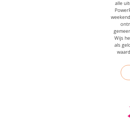
alle ui
PowerP
weekend 
ontm
gemeen
Wijs he
als ge
waard