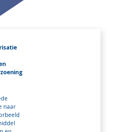
risatie
 en
rzoening
ede
e naar
oorbeeld
middel
n en