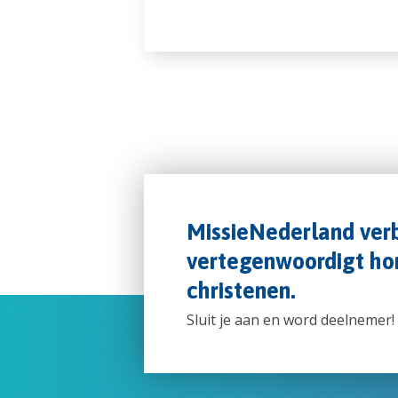
MissieNederland verb
vertegenwoordigt hon
christenen.
Sluit je aan en word deelnemer!