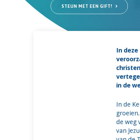
STEUN MET EEN GIFT!
In deze 
veroorz
christe
vertege
in de w
In de Ke
groeien
de weg 
van Jez
van de 