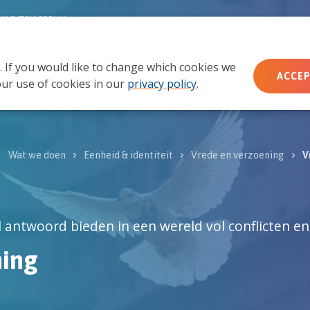
MACHTSMISBRUIK
. If you would like to change which cookies we
Wie wij zijn
Wat we doen
Doe mee
Ac
ACCEP
ur use of cookies in our
privacy policy
.
Wat we doen
Eenheid & identiteit
Vrede en verzoening
V
ntwoord bieden in een wereld vol conflicten en
ning