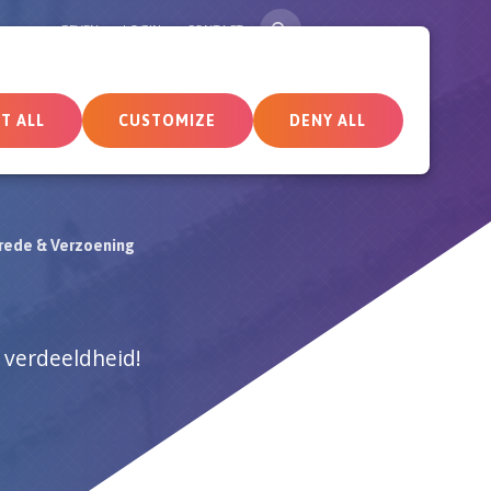
SEARCH
GEVEN
LOGIN
CONTACT
tueel
Deelnemersomgeving
T ALL
CUSTOMIZE
DENY ALL
rede & Verzoening
 verdeeldheid!