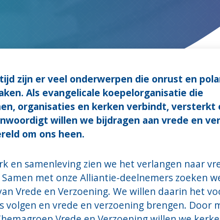
tijd zijn er veel onderwerpen die onrust en pola
aken. Als evangelicale koepelorganisatie die
nen, organisaties en kerken verbindt, versterkt
nwoordigt willen we bijdragen aan vrede en ve
ereld om ons heen.
rk en samenleving zien we het verlangen naar vr
. Samen met onze Alliantie-deelnemers zoeken w
van Vrede en Verzoening. We willen daarin het v
us volgen en vrede en verzoening brengen. Door 
Themagroep Vrede en Verzoening willen we kerke