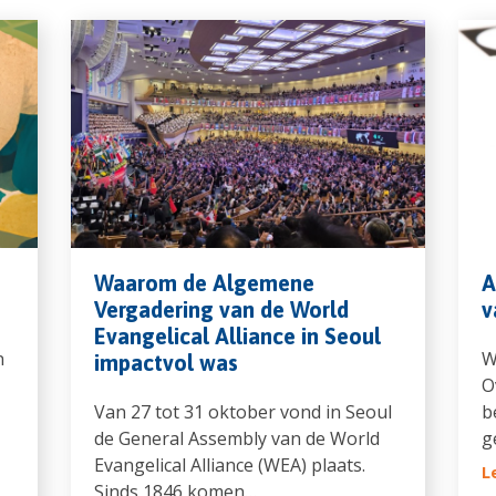
Waarom de Algemene
A
Vergadering van de World
v
Evangelical Alliance in Seoul
n
W
impactvol was
O
Van 27 tot 31 oktober vond in Seoul
b
de General Assembly van de World
g
Evangelical Alliance (WEA) plaats.
L
Sinds 1846 komen…