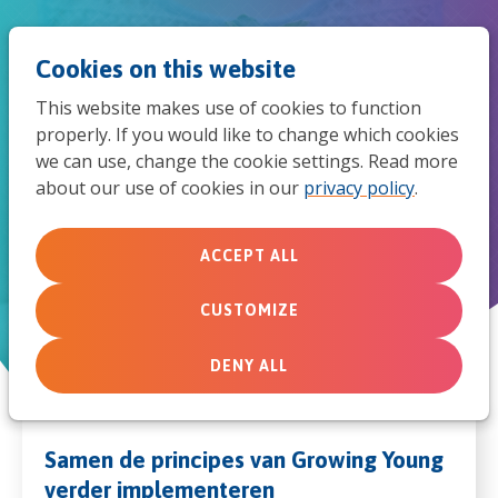
Jum
Men
Search
Cookies on this website
to
This website makes use of cookies to function
mob
properly. If you would like to change which cookies
Traject Growing Young
we can use, change the cookie settings. Read more
navi
about our use of cookies in our
privacy policy
.
ACCEPT ALL
CUSTOMIZE
DENY ALL
Samen de principes van Growing Young
verder implementeren