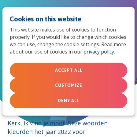
Jum
Men
Search
Cookies on this website
to
This website makes use of cookies to function
mob
properly. If you would like to change which cookies
we can use, change the cookie settings. Read more
navi
about our use of cookies in our
privacy policy
.
Bestuurs- en directieverslag
ACCEPT ALL
MissieNederland in 2022: Kerk, ik
vind je mooi!
CUSTOMIZE
DENY ALL
Kerk, ik vind je mooi! Deze woorden
kleurden het jaar 2022 voor