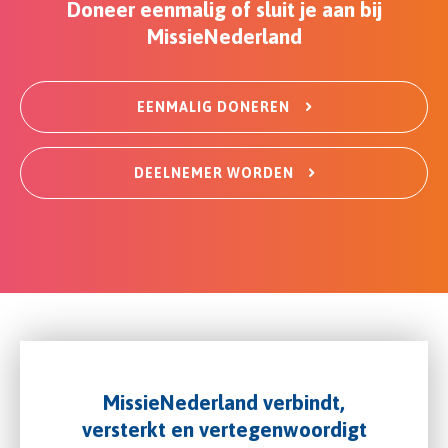
Doneer eenmalig of sluit je aan bij
MissieNederland
EENMALIG DONEREN
DEELNEMER WORDEN
MissieNederland verbindt,
versterkt en vertegenwoordigt