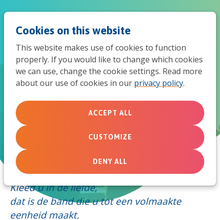
Jum
Men
Search
Cookies on this website
to
This website makes use of cookies to function
mob
properly. If you would like to change which cookies
we can use, change the cookie settings. Read more
navi
about our use of cookies in our
privacy policy
.
Bestuurs- en directieverslag
ACCEPT ALL
MissieNederland in 2021
CUSTOMIZE
DENY ALL
Kleed u in de liefde,
dat is de band die u tot een volmaakte
eenheid maakt.