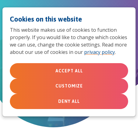
Jum
Men
Search
Cookies on this website
to
This website makes use of cookies to function
mob
properly. If you would like to change which cookies
we can use, change the cookie settings. Read more
navi
about our use of cookies in our
privacy policy
.
Praktisch blad vol ideeën voor jouw kerk en
haar missie
ACCEPT ALL
ideaz magazine
CUSTOMIZE
DENY ALL