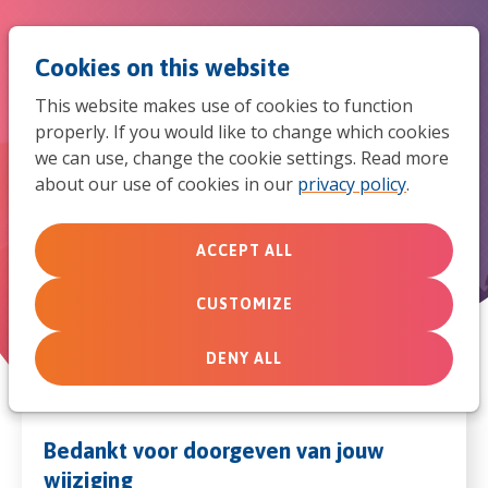
Jum
Men
Search
Cookies on this website
to
This website makes use of cookies to function
mob
properly. If you would like to change which cookies
We gaan je adres nu wijzigen in
we can use, change the cookie settings. Read more
navi
onze administratie
about our use of cookies in our
privacy policy
.
ACCEPT ALL
CUSTOMIZE
DENY ALL
Bedankt voor doorgeven van jouw
wijziging