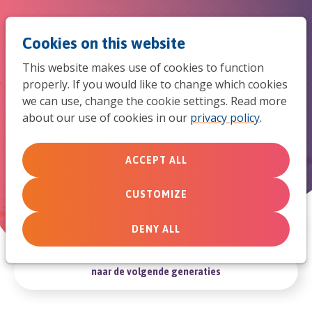
Jum
Men
Search
Cookies on this website
to
This website makes use of cookies to function
mob
properly. If you would like to change which cookies
Artikelen die je op weg helpen
we can use, change the cookie settings. Read more
navi
om leven te brengen...
about our use of cookies in our
privacy policy
.
ACCEPT ALL
in de samenleving
CUSTOMIZE
in de wereld
DENY ALL
naar de volgende generaties