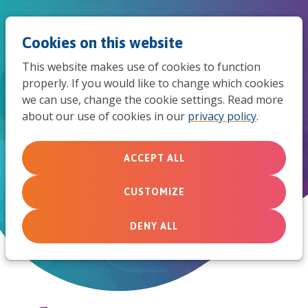
Jum
Men
Search
Cookies on this website
to
This website makes use of cookies to function
mob
properly. If you would like to change which cookies
'Ja, ik geloof!' voorganger
we can use, change the cookie settings. Read more
navi
about our use of cookies in our
privacy policy
.
Laxman houdt stand in
vervolging
ACCEPT ALL
Geen macht is sterker dan de dood
CUSTOMIZE
December 6, 2024
DENY ALL