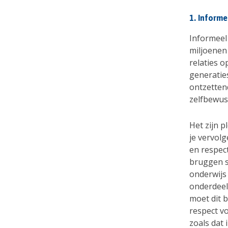
1. Inform
Informeel
miljoenen
relaties o
generatie
ontzetten
zelfbewust
Het zijn p
je vervol
en respect
bruggen s
onderwijs
onderdeel 
moet dit 
respect v
zoals dat