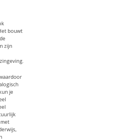
ok
 Het bouwt
nde
n zijn
zingeving.
, waardoor
alogisch
kun je
eel
eel
uurlijk
 met
erwijs,
n