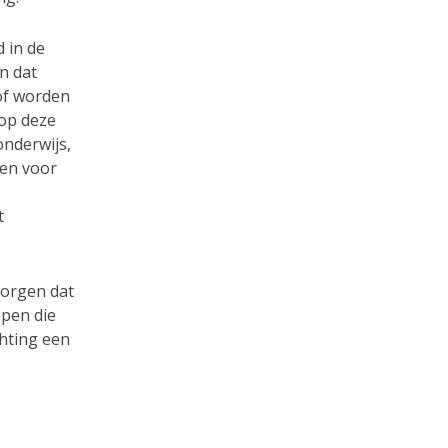
d in de
n dat
of worden
 op deze
onderwijs,
zen voor
t
zorgen dat
epen die
hting een