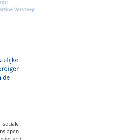
or:
rtine Versteeg
telijke
rdiger
n de
, sociale
ens open
Nederland