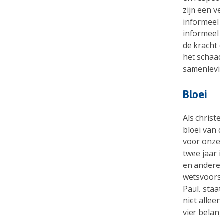
zijn een v
informeel
informeel
de kracht
het schaa
samenlevi
Bloei
Als christ
bloei van
voor onze 
twee jaar
en andere
wetsvoorst
Paul,
staa
niet allee
vier belan