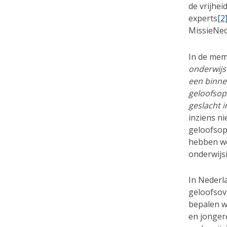
de vrijhei
experts
[2
MissieNed
In de memo
onderwijs
een binne
geloofsop
geslacht i
inziens ni
geloofsopv
hebben we
onderwijsi
In Nederla
geloofsov
bepalen w
en jongere