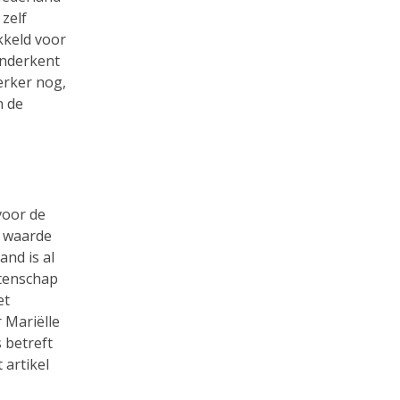
zelf
kkeld voor
onderkent
erker nog,
n de
voor de
e waarde
and is al
etenschap
et
 Mariëlle
s betreft
 artikel