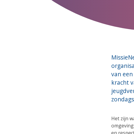
MissieNe
organis
van een 
kracht v
jeugdve
zondags
Het zijn w
omgeving 
en respec