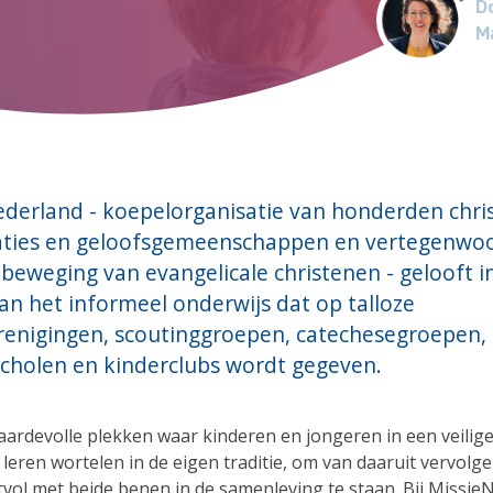
Do
Ma
derland - koepelorganisatie van honderden chris
aties en geloofsgemeenschappen en vertegenwoo
beweging van evangelicale christenen - gelooft i
an het informeel onderwijs dat op talloze
renigingen, scoutinggroepen, catechesegroepen,
cholen en kinderclubs wordt gegeven.
aardevolle plekken waar kinderen en jongeren in een veilige
leren wortelen in de eigen traditie, om van daaruit vervolg
tvol met beide benen in de samenleving te staan. Bij Missie