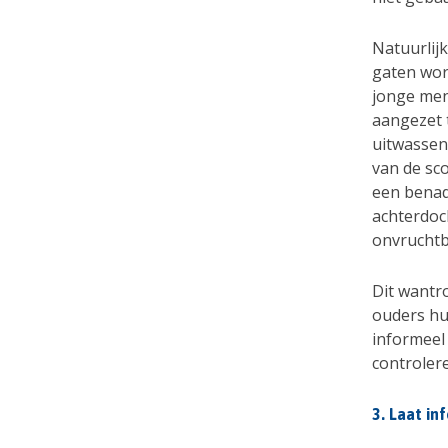
Natuurlijk
gaten wor
jonge men
aangezet t
uitwassen 
van de sc
een benad
achterdoc
onvruchtb
Dit wantr
ouders hu
informeel
controler
3. Laat in