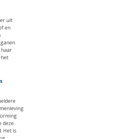
er uit
of en
n
organen
 haar
 het
is
heldere
amenleving
vorming
e deze
. Het is
ng.