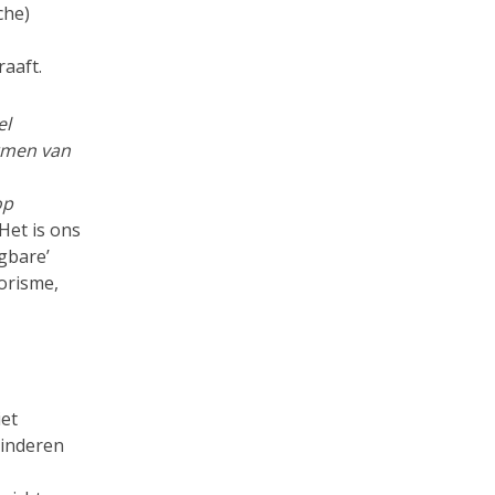
che)
aaft.
el
ormen van
op
Het is ons
gbare’
rorisme,
et
kinderen