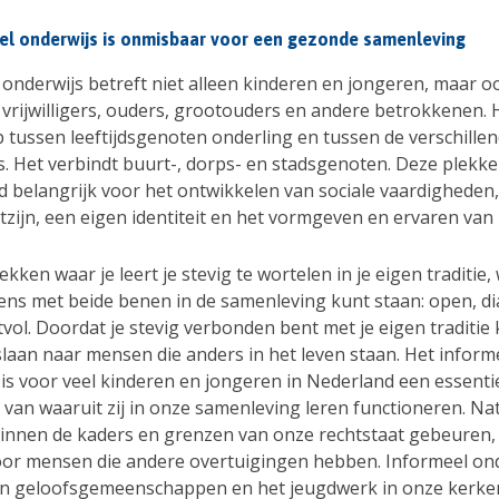
eel onderwijs is onmisbaar voor een gezonde samenleving
 onderwijs betreft niet alleen kinderen en jongeren, maar o
 vrijwilligers, ouders, grootouders en andere betrokkenen.
p tussen leeftijdsgenoten onderling en tussen de verschille
s. Het verbindt buurt-, dorps- en stadsgenoten. Deze plekke
d belangrijk voor het ontwikkelen van sociale vaardigheden,
zijn, een eigen identiteit en het vormgeven en ervaren van 
lekken waar je leert je stevig te wortelen in je eigen traditie
gens met beide benen in de samenleving kunt staan: open, di
vol. Doordat je stevig verbonden bent met je eigen traditie 
laan naar mensen die anders in het leven staan. Het inform
 is voor veel kinderen en jongeren in Nederland een essenti
van waaruit zij in onze samenleving leren functioneren. Nat
binnen de kaders en grenzen van onze rechtstaat gebeuren,
oor mensen die andere overtuigingen hebben. Informeel ond
 in geloofsgemeenschappen en het jeugdwerk in onze kerke