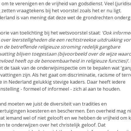
d om te verenigen en de vrijheid van godsdienst. Veel (juridis
]
zetten vraagtekens bij het voorstel zoals het er nu ligt.
erland is van mening dat deze wet de grondrechten ondergr
rie van toelichting bij het wetsvoorstel staat:
‘Ook informe
 over leerstelligheden die een rechtstreekse uitdrukking v
n de betreffende religieuze stroming redelijk gangbare
vatting blijven toegestaan (bijvoorbeeld over de wijze waar
nvloed heeft op de benoembaarheid in religieuze functies)’.
et de taak van de onderwijsinspectie om te bepalen wat ‘gan
attingen zijn. Als het gaat om discriminatie, racisme of ter
 in Nederland gelukkig stevige kaders. Daar heeft iedere
nstelling - formeel of informeel - zich al aan te houden.
nd moeten we juist de diversiteit van tradities en
ertuigingen koesteren en beschermen. Een overheid mag ni
at iemand wel of niet gelooft en we hebben de vrijheid om 
n te onderwijzen over het christelijk geloof. Dat