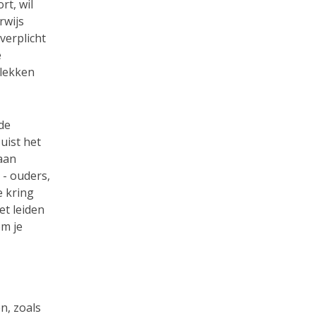
rt, wil
rwijs
verplicht
e
plekken
de
uist het
aan
 - ouders,
e kring
et leiden
om je
n, zoals