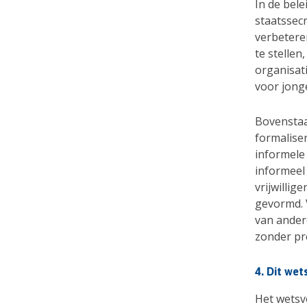
In de bele
staatssecr
verbetere
te stellen
organisat
voor jong
Bovenstaan
formaliser
informele
informeel 
vrijwilli
gevormd. V
van ander
zonder pr
4. Dit we
Het wetsv