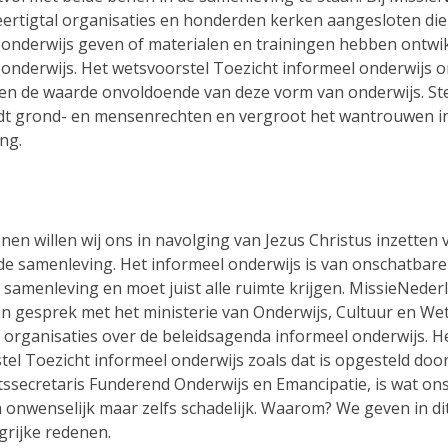
eertigtal organisaties en honderden kerken aangesloten die 
 onderwijs geven of materialen en trainingen hebben ontwi
 onderwijs. Het wetsvoorstel Toezicht informeel onderwijs 
 en de waarde onvoldoende van deze vorm van onderwijs. St
dt grond- en mensenrechten en vergroot het wantrouwen i
ng.
enen willen wij ons in navolging van Jezus Christus inzetten 
 de samenleving. Het informeel onderwijs is van onschatbar
samenleving en moet juist alle ruimte krijgen. MissieNederl
 in gesprek met het ministerie van Onderwijs, Cultuur en W
 organisaties over de beleidsagenda informeel onderwijs. H
el Toezicht informeel onderwijs zoals dat is opgesteld door
tssecretaris Funderend Onderwijs en Emancipatie
, is wat on
n onwenselijk maar zelfs schadelijk. Waarom? We geven in dit
grijke redenen.