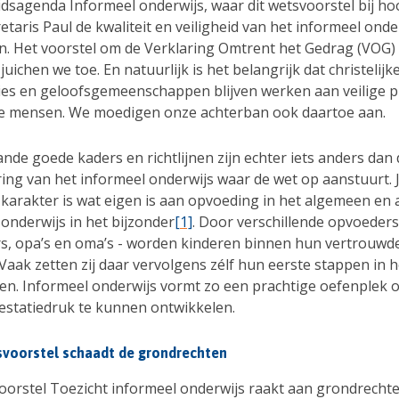
idsagenda Informeel onderwijs, waar dit wetsvoorstel bij hoo
etaris Paul de kwaliteit en veiligheid van het informeel onde
n. Het voorstel om de Verklaring Omtrent het Gedrag (VOG) 
, juichen we toe. En natuurlijk is het belangrijk dat christelijk
ies en geloofsgemeenschappen blijven werken aan veilige 
e mensen. We moedigen onze achterban ook daartoe aan.
de goede kaders en richtlijnen zijn echter iets anders dan 
ing van het informeel onderwijs waar de wet op aanstuurt. J
 karakter is wat eigen is aan opvoeding in het algemeen en 
onderwijs in het bijzonder
[1]
. Door verschillende opvoeders
gers, opa’s en oma’s - worden kinderen binnen hun vertrouwd
aak zetten zij daar vervolgens zélf hun eerste stappen in h
en. Informeel onderwijs vormt zo een prachtige oefenplek 
estatiedruk te kunnen ontwikkelen.
tsvoorstel schaadt de grondrechten
oorstel Toezicht informeel onderwijs raakt aan grondrechte