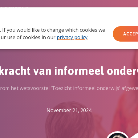
MACHTSMISBRUIK
. If you would like to change which cookies we
Wie wij zijn
Wat we doen
Doe mee
Ac
ACCEP
ur use of cookies in our
privacy policy
.
kracht van informeel onder
rom het wetsvoorstel ‘Toezicht informeel onderwijs’ afge
November 21, 2024