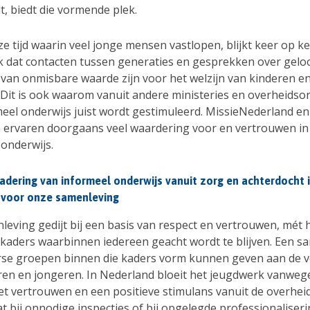
t, biedt die vormende plek.
eze tijd waarin veel jonge mensen vastlopen, blijkt keer op ke
 dat contacten tussen generaties en gesprekken over gelo
 van onmisbare waarde zijn voor het welzijn van kinderen e
 Dit is ook waarom vanuit andere ministeries en overheids
meel onderwijs juist wordt gestimuleerd. MissieNederland en
 ervaren doorgaans veel waardering voor en vertrouwen in
 onderwijs.
adering van informeel onderwijs vanuit zorg en achterdocht 
k voor onze samenleving
leving gedijt bij een basis van respect en vertrouwen, mét 
e kaders waarbinnen iedereen geacht wordt te blijven. Een s
rse groepen binnen die kaders vorm kunnen geven aan de 
ren en jongeren. In Nederland bloeit het jeugdwerk vanweg
het vertrouwen en een positieve stimulans vanuit de overheid
t bij onnodige inspecties of bij opgelegde professionaliseri