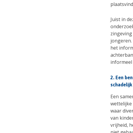
plaatsvind
Juist in d
onderzoek
zingeving
jongeren.
het infor
achterban
informeel
2. Een ben
schadelij
Een samen
wettelijk
waar dive
van kinde
vrijheid, 
niet gebaa