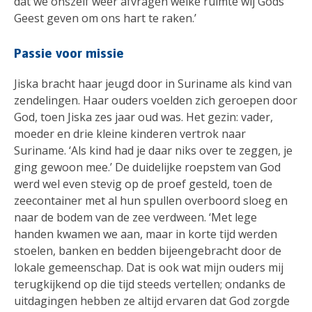
dat we onszelf weer afvragen welke ruimte wij Gods
Geest geven om ons hart te raken.’
Passie voor missie
Jiska bracht haar jeugd door in Suriname als kind van
zendelingen. Haar ouders voelden zich geroepen door
God, toen Jiska zes jaar oud was. Het gezin: vader,
moeder en drie kleine kinderen vertrok naar
Suriname. ‘Als kind had je daar niks over te zeggen, je
ging gewoon mee.’ De duidelijke roepstem van God
werd wel even stevig op de proef gesteld, toen de
zeecontainer met al hun spullen overboord sloeg en
naar de bodem van de zee verdween. ‘Met lege
handen kwamen we aan, maar in korte tijd werden
stoelen, banken en bedden bijeengebracht door de
lokale gemeenschap. Dat is ook wat mijn ouders mij
terugkijkend op die tijd steeds vertellen; ondanks de
uitdagingen hebben ze altijd ervaren dat God zorgde