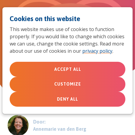
Jum
Men
Search
Cookies on this website
to
This website makes use of cookies to function
mob
properly. If you would like to change which cookies
‘Laten we ons nog raken door
we can use, change the cookie settings. Read more
navi
about our use of cookies in our
privacy policy
.
Gods hart voor de wereld?’
ACCEPT ALL
December 20, 2023
CUSTOMIZE
DENY ALL
Door:
Annemarie van den Berg