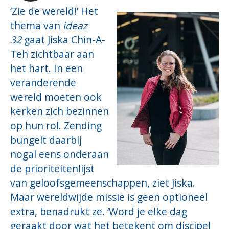
‘Zie de wereld!’ Het
thema van
ideaz
32
gaat Jiska Chin-A-
Teh zichtbaar aan
het hart. In een
veranderende
wereld moeten ook
kerken zich bezinnen
op hun rol. Zending
bungelt daarbij
nogal eens onderaan
de prioriteitenlijst
van geloofsgemeenschappen, ziet Jiska.
Maar wereldwijde missie is geen optioneel
extra, benadrukt ze. ‘Word je elke dag
geraakt door wat het betekent om discipel