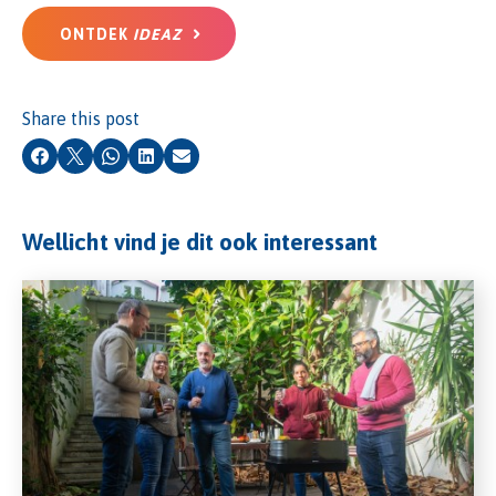
ONTDEK
IDEAZ
Share this post
Facebook
X
Whatsapp
LinkedIn
Email
Wellicht vind je dit ook interessant