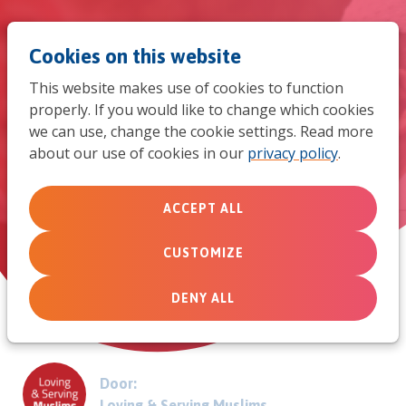
Jum
Men
Search
Cookies on this website
to
This website makes use of cookies to function
mob
properly. If you would like to change which cookies
Een zegen voor de mensen om
we can use, change the cookie settings. Read more
navi
about our use of cookies in our
privacy policy
.
ons heen
Een verhaal van zendelingen in een moslimland
ACCEPT ALL
CUSTOMIZE
June 5, 2023
DENY ALL
Door:
Loving & Serving Muslims