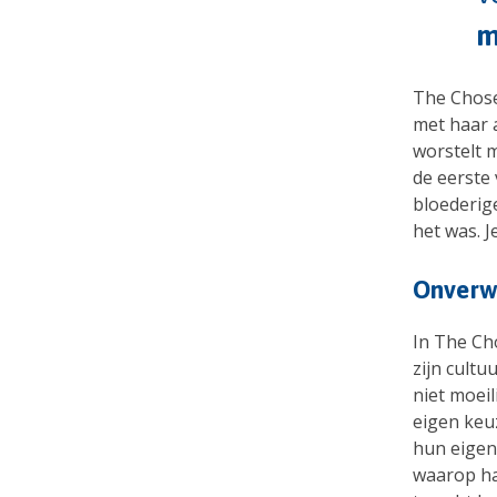
m
The Chose
met haar a
worstelt 
de eerste 
bloederig
het was. J
Onverw
In The Ch
zijn cultu
niet moeil
eigen keuz
hun eigen
waarop ha