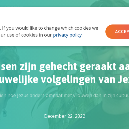
MACHTSMISBRUIK
. If you would like to change which cookies we
Wie wij zijn
Wat we doen
Doe mee
Ac
ACCEP
ur use of cookies in our
privacy policy
.
sen zijn gehecht geraakt a
uwelijke volgelingen van Je
ien hoe Jezus anders omgaat met vrouwen dan in zijn cultuu
December 22, 2022