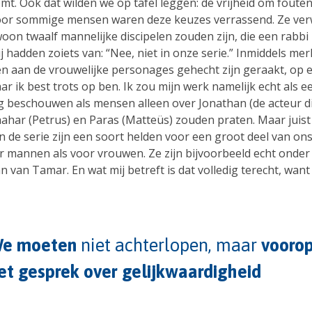
mt. Ook dat wilden we op tafel leggen: de vrijheid om fouten
or sommige mensen waren deze keuzes verrassend. Ze ver
woon twaalf mannelijke discipelen zouden zijn, die een rabb
j hadden zoiets van: “Nee, niet in onze serie.” Inmiddels me
n aan de vrouwelijke personages gehecht zijn geraakt, op 
r ik best trots op ben. Ik zou mijn werk namelijk echt als e
g beschouwen als mensen alleen over Jonathan (de acteur d
hahar (Petrus) en Paras (Matteüs) zouden praten. Maar juist
 de serie zijn een soort helden voor een groot deel van ons
r mannen als voor vrouwen. Ze zijn bijvoorbeeld echt onder
an van Tamar. En wat mij betreft is dat volledig terecht, want 
e moeten
niet achterlopen, maar
vooro
et gesprek over gelijkwaardigheid