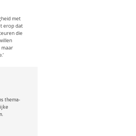
igheid met
t erop dat
teuren die
willen
, maar
.’
ons thema-
ijke
n.