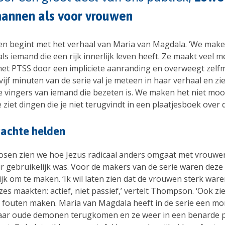
annen als voor vrouwen
n begint met het verhaal van Maria van Magdala. ‘We make
ls iemand die een rijk innerlijk leven heeft. Ze maakt veel m
met PTSS door een impliciete aanranding en overweegt zelfm
vijf minuten van de serie val je meteen in haar verhaal en zie
e vingers van iemand die bezeten is. We maken het niet moo
e ziet dingen die je niet terugvindt in een plaatjesboek over d
achte helden
osen zien we hoe Jezus radicaal anders omgaat met vrouwe
ur gebruikelijk was. Voor de makers van de serie waren deze
ijk om te maken. ‘Ik wil laten zien dat de vrouwen sterk war
es maakten: actief, niet passief,’ vertelt Thompson. ‘Ook z
 fouten maken. Maria van Magdala heeft in de serie een m
ar oude demonen terugkomen en ze weer in een benarde p