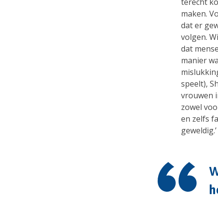
terecht ko
maken. Vo
dat er ge
volgen. Wi
dat mense
manier waa
mislukkin
speelt), S
vrouwen in
zowel voo
en zelfs f
geweldig.’
W
h