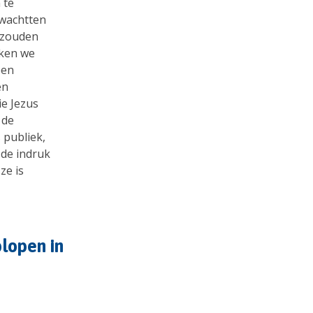
 te
wachtten
i zouden
rken we
een
en
ie Jezus
 de
 publiek,
 de indruk
ze is
plopen
in