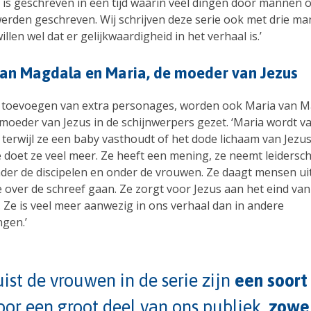
 is geschreven in een tijd waarin veel dingen door mannen 
rden geschreven. Wij schrijven deze serie ook met drie ma
llen wel dat er gelijkwaardigheid in het verhaal is.’
an Magdala en Maria, de moeder van Jezus
 toevoegen van extra personages, worden ook Maria van M
 moeder van Jezus in de schijnwerpers gezet. ‘Maria wordt v
terwijl ze een baby vasthoudt of het dode lichaam van Jezus
e doet ze veel meer. Ze heeft een mening, ze neemt leidersc
der de discipelen en onder de vrouwen. Ze daagt mensen uit,
e over de schreef gaan. Ze zorgt voor Jezus aan het eind va
 Ze is veel meer aanwezig in ons verhaal dan in andere
ngen.’
uist de vrouwen in de serie zijn
een soort
oor een groot deel van ons publiek,
zowe