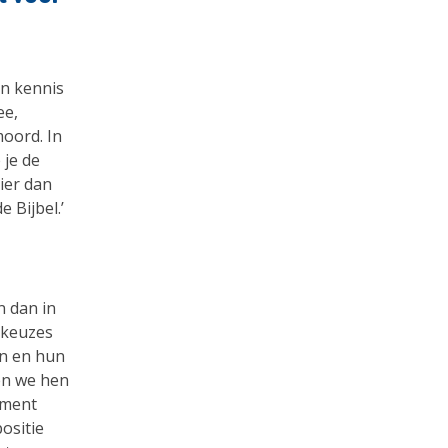
n kennis
ee,
oord. In
 je de
ier dan
e Bijbel.’
n dan in
 keuzes
en en hun
ien we hen
oment
ositie