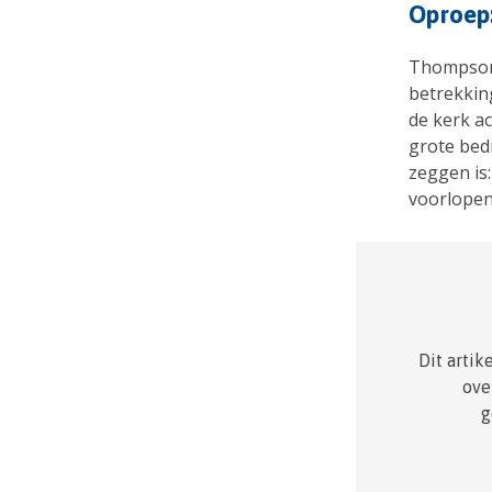
Oproep:
Thompson: 
betrekkin
de kerk ac
grote bedr
zeggen is:
voorlopen 
Dit artik
ove
g