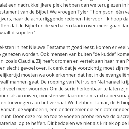
la) een nadrukkelijkere plek hebben dan we teruglezen in 
stament van de Bijbel. We vroegen Tyler Thompson, één va
ijvers, naar de achterliggende redenen hiervoor. ‘Ik hoop d
ffen dat de Bijbel en de verhalen daarin over meer gaan da
waalf discipelen.’
e teksten in het Nieuwe Testament goed leest, komen er veel
ie genezen worden. Ook mensen van buiten “de kudde” kome
n, zoals Claudia. Zij heeft dromen en vertelt aan haar man Pi
en slecht gevoel over, ik denk dat je voorzichtig moet zijn m
elijkertijd moeten we ook erkennen dat het in de evangeliën
waalf mannen gaat. De roeping van Petrus en Nathanaël kri
eld veel meer woorden. Om de serie herkenbaar te laten zijn
nen als vrouwen, moesten we daarom soms extra persona
en toevoegen aan het verhaal. We hebben Tamar, de Ethio
 Ramah, de wijnboerin, een ondernemer die een cateringbedr
 runt. Door deze rollen toe te voegen proberen we de discre
teriaal op te heffen. Dit bedoelen we niet als kritiek op de B