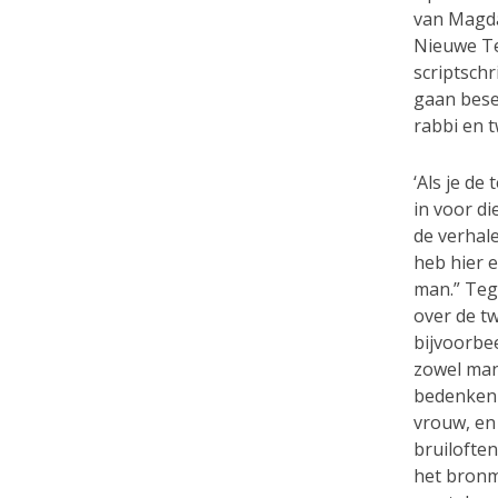
van Magda
Nieuwe Te
scriptschr
gaan bese
rabbi en t
‘Als je d
in voor d
de verhale
heb hier e
man.” Teg
over de t
bijvoorbe
zowel man
bedenken 
vrouw, en
bruiloften
het bronma