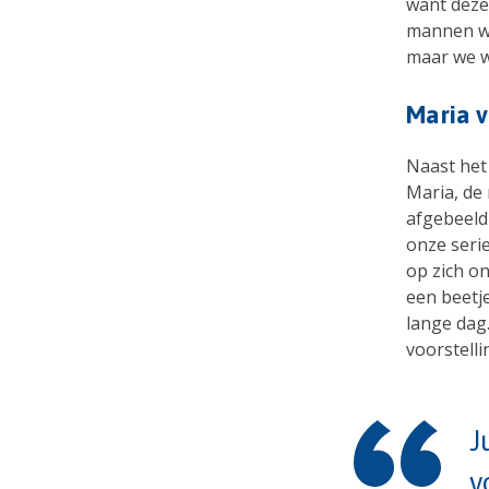
want deze
mannen we
maar we wi
Maria v
Naast het
Maria, de
afgebeeld 
onze seri
op zich on
een beetj
lange dag.
voorstelli
J
v