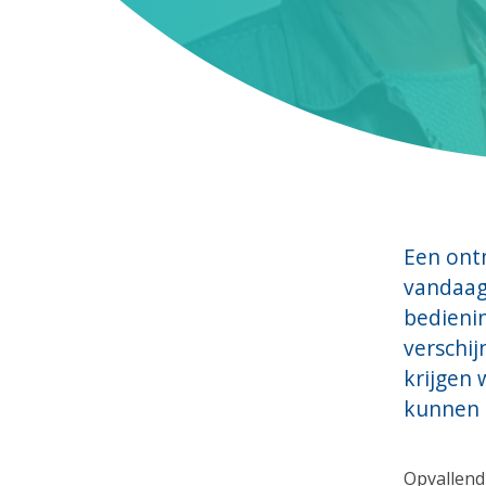
Een ont
vandaag,
bedienin
verschij
krijgen 
kunnen z
Opvallend 