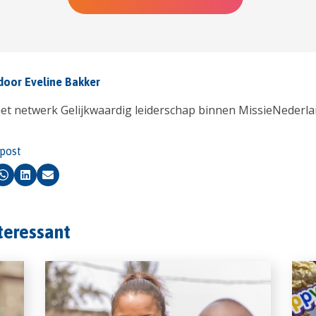
door Eveline Bakker
t netwerk Gelijkwaardig leiderschap binnen MissieNederl
 post
k
Whatsapp
LinkedIn
Email
nteressant