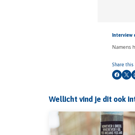
Interview 
Namens he
Share this
Faceboo
X
Wellicht vind je dit ook i