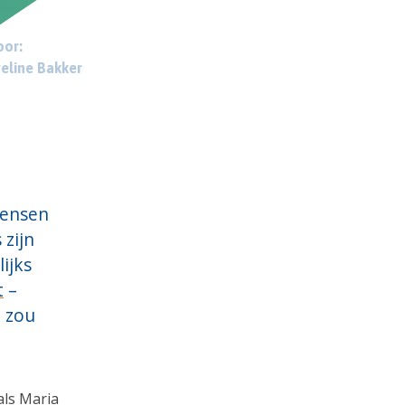
or:
eline Bakker
mensen
 zijn
ijks
t
–
t zou
als Maria