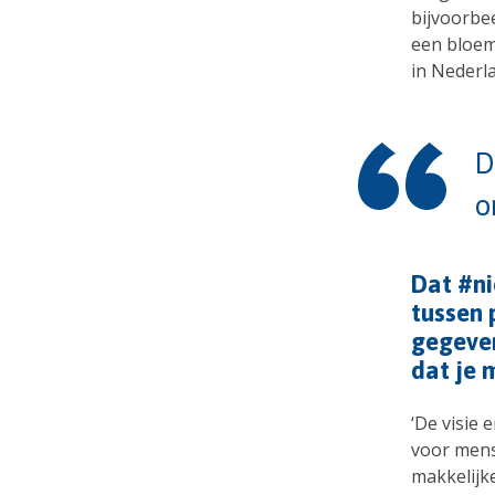
bijvoorbee
een bloem
in Nederla
D
Dat #ni
tussen 
gegeven
dat je 
‘De visie
voor mens
makkelijk