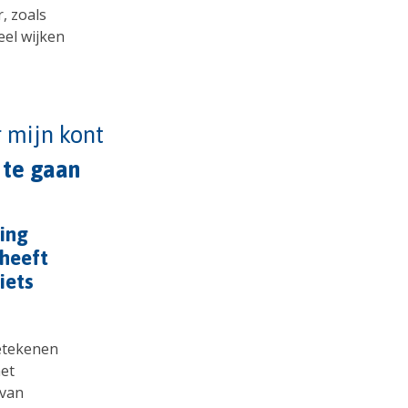
, zoals
eel wijken
 mijn kont
 te gaan
ing
 heeft
iets
betekenen
het
 van