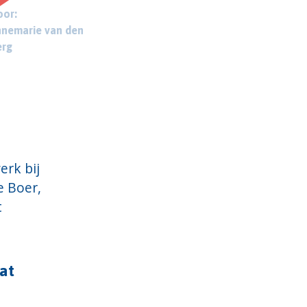
or:
nemarie van den
erg
erk bij
e Boer,
t
wat