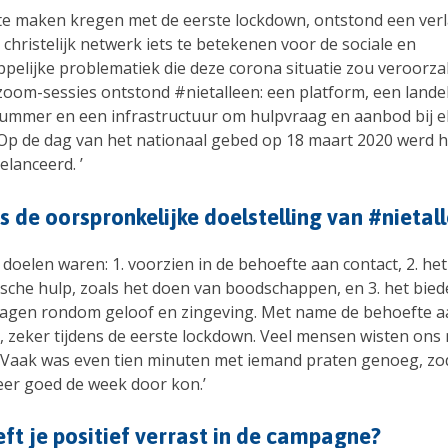
te maken kregen met de eerste lockdown, ontstond een ve
 christelijk netwerk iets te betekenen voor de sociale en
pelijke problematiek die deze corona situatie zou veroorza
zoom-sessies ontstond #nietalleen: een platform, een landel
ummer en een infrastructuur om hulpvraag en aanbod bij el
Op de dag van het nationaal gebed op 18 maart 2020 werd h
gelanceerd. ’
 de oorspronkelijke doelstelling van #nietal
 doelen waren: 1. voorzien in de behoefte aan contact, 2. he
ische hulp, zoals het doen van boodschappen, en 3. het bie
vragen rondom geloof en zingeving. Met name de behoefte a
, zeker tijdens de eerste lockdown. Veel mensen wisten on
. Vaak was even tien minuten met iemand praten genoeg, zo
er goed de week door kon.’
ft je positief verrast in de campagne?