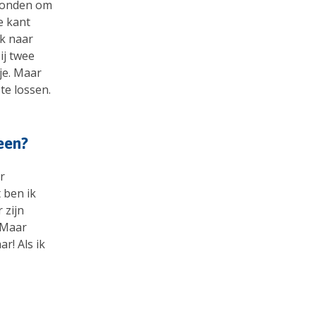
rstonden om
e kant
ik naar
ij twee
je. Maar
te lossen.
een?
r
 ben ik
 zijn
 Maar
r! Als ik