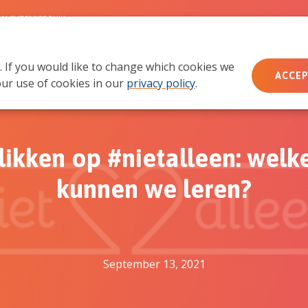
MACHTSMISBRUIK
. If you would like to change which cookies we
Wie wij zijn
Wat we doen
Doe mee
Ac
ACCEP
ur use of cookies in our
privacy policy
.
ikken op #nietalleen: welk
kunnen we leren?
September 13, 2021