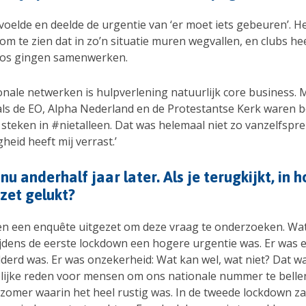
voelde en deelde de urgentie van ‘er moet iets gebeuren’. He
om te zien dat in zo’n situatie muren wegvallen, en clubs he
oos gingen samenwerken.
onale netwerken is hulpverlening natuurlijk core business.
als de EO, Alpha Nederland en de Protestantse Kerk waren be
 steken in #nietalleen. Dat was helemaal niet zo vanzelfspr
heid heeft mij verrast.’
nu anderhalf jaar later. Als je terugkijkt, in 
pzet gelukt?
n een enquête uitgezet om deze vraag te onderzoeken. Wat
 tijdens de eerste lockdown een hogere urgentie was. Er was
dderd was. Er was onzekerheid: Wat kan wel, wat niet? Dat w
elijke reden voor mensen om ons nationale nummer te belle
 zomer waarin het heel rustig was. In de tweede lockdown z