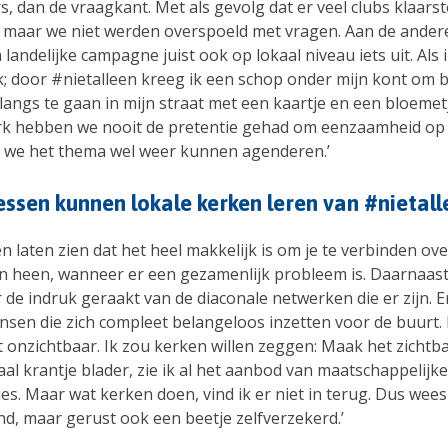
ers, dan de vraagkant. Met als gevolg dat er veel clubs klaa
, maar we niet werden overspoeld met vragen. Aan de ander
 landelijke campagne juist ook op lokaal niveau iets uit. Als 
k; door #nietalleen kreeg ik een schop onder mijn kont om b
angs te gaan in mijn straat met een kaartje en een bloemet
rk hebben we nooit de pretentie gehad om eenzaamheid op 
 we het thema wel weer kunnen agenderen.’
essen kunnen lokale kerken leren van #nietall
 laten zien dat het heel makkelijk is om je te verbinden ove
 heen, wanneer er een gezamenlijk probleem is. Daarnaast
de indruk geraakt van de diaconale netwerken die er zijn. Er
nsen die zich compleet belangeloos inzetten voor de buurt.
t onzichtbaar. Ik zou kerken willen zeggen: Maak het zichtbaa
aal krantje blader, zie ik al het aanbod van maatschappelijke
es. Maar wat kerken doen, vind ik er niet in terug. Dus wees
nd, maar gerust ook een beetje zelfverzekerd.’