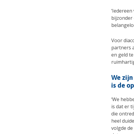
‘Iedereen 
bijzonder 
belangel
Voor diac
partners 
en geld te
ruimhartig
We zijn 
is de o
‘We hebbe
is dat er
die ontre
heel duid
volgde de