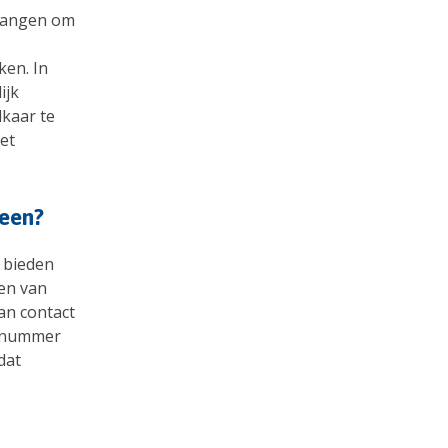
rlangen om
ken. In
ijk
kaar te
et
leen?
t bieden
den van
an contact
s nummer
dat