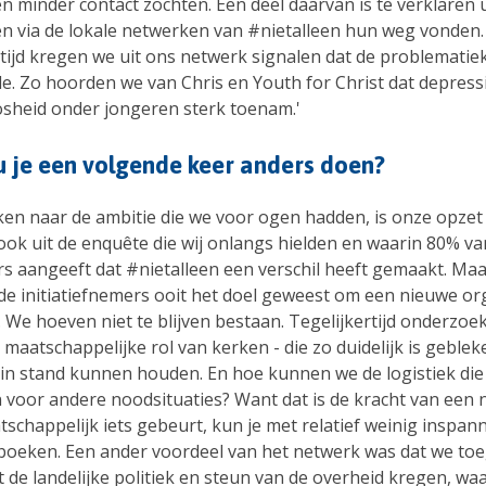
 minder contact zochten. Een deel daarvan is te verklaren ui
n via de lokale netwerken van #nietalleen hun weg vonden.
rtijd kregen we uit ons netwerk signalen dat de problematie
e. Zo hoorden we van Chris en Youth for Christ dat depress
oosheid onder jongeren sterk toenam.'
 je een volgende keer anders doen?
jken naar de ambitie die we voor ogen hadden, is onze opzet
 ook uit de enquête die wij onlangs hielden en waarin 80% va
 aangeeft dat #nietalleen een verschil heeft gemaakt. Maar 
de initiatiefnemers ooit het doel geweest om een nieuwe or
. We hoeven niet te blijven bestaan. Tegelijkertijd onderzo
maatschappelijke rol van kerken - die zo duidelijk is gebleke
 - in stand kunnen houden. En hoe kunnen we de logistiek die 
 voor andere noodsituaties? Want dat is de kracht van een 
tschappelijk iets gebeurt, kun je met relatief weinig inspan
 boeken. Een ander voordeel van het netwerk was dat we to
t de landelijke politiek en steun van de overheid kregen, w