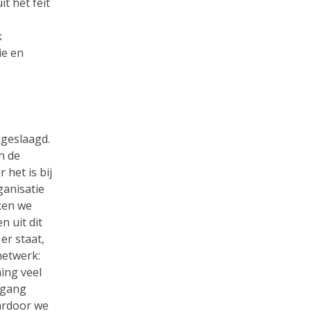
t het feit
k
ie en
 geslaagd.
n de
het is bij
ganisatie
eken we
n uit dit
er staat,
netwerk:
ning veel
egang
aardoor we