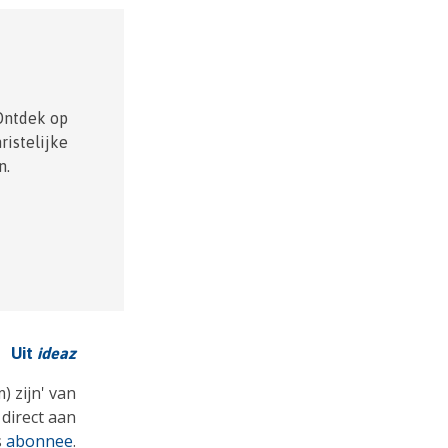
Ontdek op
istelijke
n.
Uit
ideaz
) zijn' van
direct aan
s
abonnee
.