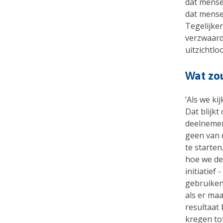
dat mensen
dat mense
Tegelijke
verzwaard
uitzichtl
Wat zou
‘Als we ki
Dat blijkt
deelnemers
geen van 
te starten
hoe we de 
initiatief
gebruiken
als er maa
resultaat
kregen to