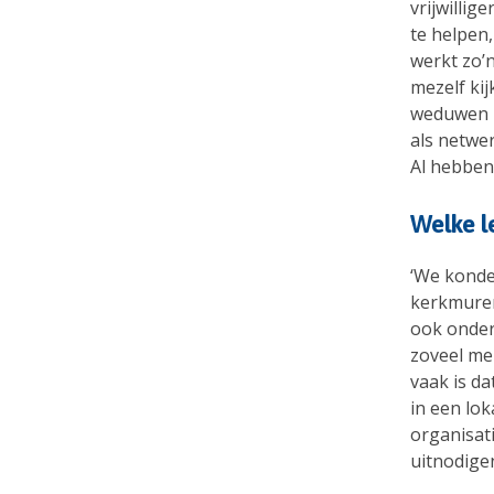
vrijwillig
te helpen
werkt zo’n
mezelf kij
weduwen l
als netwe
Al hebben
Welke l
‘We konden
kerkmuren
ook onder 
zoveel me
vaak is da
in een lok
organisati
uitnodige