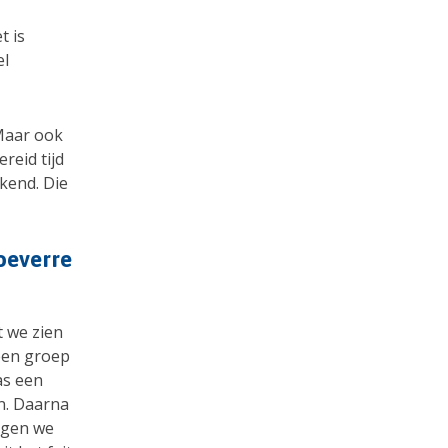
t is
el
 Maar ook
reid tijd
ekend. Die
hoeverre
 we zien
 een groep
as een
n. Daarna
agen we