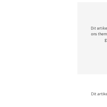
Dit arti
ons them
g
Dit artik