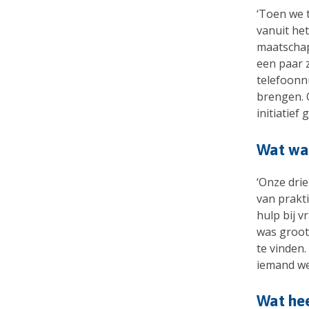
‘Toen we 
vanuit het
maatschap
een paar 
telefoonn
brengen. 
initiatief 
Wat was
‘Onze drie
van prakt
hulp bij 
was groot
te vinden
iemand we
Wat hee