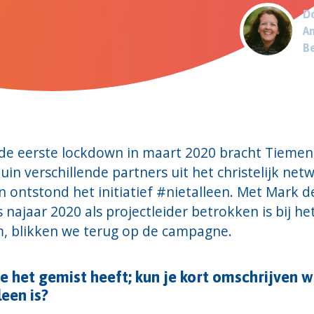
Do
An
B
 de eerste lockdown in maart 2020 bracht Tiemen
in verschillende partners uit het christelijk netw
n ontstond het initiatief #nietalleen. Met Mark d
s najaar 2020 als projectleider betrokken is bij he
m, blikken we terug op de campagne.
e het gemist heeft; kun je kort omschrijven 
leen is?