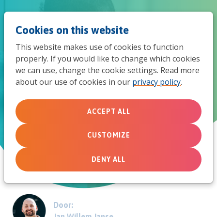
Jum
Men
Search
Cookies on this website
to
This website makes use of cookies to function
mob
properly. If you would like to change which cookies
Coronamaatregelen in de Week
we can use, change the cookie settings. Read more
navi
about our use of cookies in our
privacy policy
.
van gebed
Creatief omgaan met beperkingen
ACCEPT ALL
CUSTOMIZE
January 12, 2021
DENY ALL
Door:
Jan Willem Janse