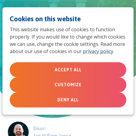
Jum
Men
Search
Cookies on this website
to
This website makes use of cookies to function
mob
properly. If you would like to change which cookies
Mensen betrekken bij de
we can use, change the cookie settings. Read more
navi
about our use of cookies in our
privacy policy
.
gemeenschap
Kerkproeverij in coronatijd
ACCEPT ALL
CUSTOMIZE
May 20, 2020
DENY ALL
Door:
Jan Willem Janse