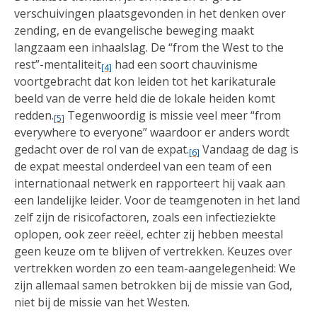
verschuivingen plaatsgevonden in het denken over
zending, en de evangelische beweging maakt
langzaam een inhaalslag. De “from the West to the
rest”-mentaliteit
had een soort chauvinisme
[4]
voortgebracht dat kon leiden tot het karikaturale
beeld van de verre held die de lokale heiden komt
redden.
Tegenwoordig is missie veel meer “from
[5]
everywhere to everyone” waardoor er anders wordt
gedacht over de rol van de expat.
Vandaag de dag is
[6]
de expat meestal onderdeel van een team of een
internationaal netwerk en rapporteert hij vaak aan
een landelijke leider. Voor de teamgenoten in het land
zelf zijn de risicofactoren, zoals een infectieziekte
oplopen, ook zeer reëel, echter zij hebben meestal
geen keuze om te blijven of vertrekken. Keuzes over
vertrekken worden zo een team-aangelegenheid: We
zijn allemaal samen betrokken bij de missie van God,
niet bij de missie van het Westen.