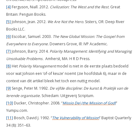
[4]
Ferguson, Niall. 2012.
Civilization: The West and the Rest.
Great
Britain: Penguin Books.
[5]
Johnson, Jean. 2012.
We Are Not the Hero.
Sisters, OR: Deep River
Books LLC.
[6]
Escobar, Samuel. 2003.
The New Global Mission: The Gospel from
Everywhere to Everyone.
Downers Grove, Ill: IVP Academic.
[7]
Johnson, Barry. 2014.
Polarity Management: Identifying and Managing
Unsolvable Problems.
Amherst, MA: H R D Press.
[8]
Het
Polarity Management
model is niet in de eerste plaats bedoeld
voor wat Johson een ‘of-of keuze’ noemt (zie hoofdstuk 6), maar in de
context van dit artikel bleek het toch een nuttig model.
[9]
Senge, Peter M. 1992.
De vijfde discipline: De kunst & Praktijk van de
lerende organisatie.
Schiedam: Uitgeverij Scriptum.
[10]
Ducker, Christopher. 2008. “
Missio Dei (the Mission of God)
”
Yumpu.com.
[11]
Bosch, David J. 1992. “
The Vulnerability of Mission
” Baptist Quarterly
34 (8): 351–63.