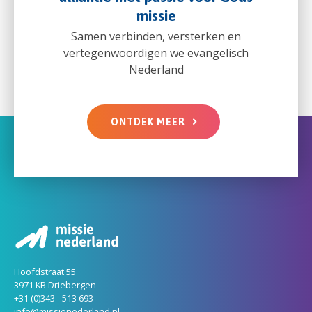
missie
Samen verbinden, versterken en
vertegenwoordigen we evangelisch
Nederland
ONTDEK MEER
Hoofdstraat 55
3971 KB Driebergen
+31 (0)343 - 513 693
info@missienederland.nl