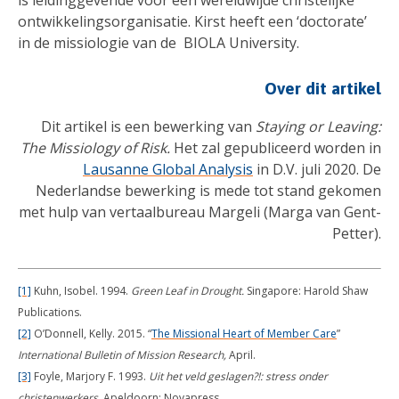
is leidinggevende voor een wereldwijde christelijke
ontwikkelingsorganisatie. Kirst heeft een ‘doctorate’
in de missiologie van de BIOLA University.
Over dit artikel
Dit artikel is een bewerking van
Staying or Leaving:
The Missiology of Risk.
Het zal gepubliceerd worden in
Lausanne Global Analysis
in D.V. juli 2020. De
Nederlandse bewerking is mede tot stand gekomen
met hulp van vertaalbureau Margeli (Marga van Gent-
Petter).
[1]
Kuhn, Isobel. 1994.
Green Leaf in Drought.
Singapore: Harold Shaw
Publications.
[2]
O’Donnell, Kelly. 2015. “
The Missional Heart of Member Care
”
International Bulletin of Mission Research,
April.
[3]
Foyle, Marjory F. 1993.
Uit het veld geslagen?!: stress onder
christenwerkers.
Apeldoorn: Novapress.