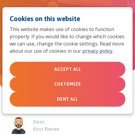
Jum
Men
Search
Cookies on this website
to
This website makes use of cookies to function
mob
properly. If you would like to change which cookies
De coronacrisis en de risico’s in
we can use, change the cookie settings. Read more
navi
about our use of cookies in our
privacy policy
.
zending
ACCEPT ALL
May 14, 2020
CUSTOMIZE
DENY ALL
Door:
Kirst Rievan