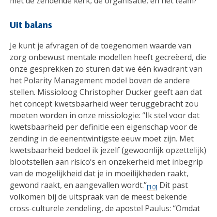
met de zendende kerk, de organisatie, en het team?
Uit balans
Je kunt je afvragen of de toegenomen waarde van
zorg onbewust mentale modellen heeft gecreëerd, die
onze gesprekken zo sturen dat we één kwadrant van
het Polarity Management model boven de andere
stellen. Missioloog Christopher Ducker geeft aan dat
het concept kwetsbaarheid weer teruggebracht zou
moeten worden in onze missiologie: “Ik stel voor dat
kwetsbaarheid per definitie een eigenschap voor de
zending in de eenentwintigste eeuw moet zijn. Met
kwetsbaarheid bedoel ik jezelf (gewoonlijk opzettelijk)
blootstellen aan risico’s en onzekerheid met inbegrip
van de mogelijkheid dat je in moeilijkheden raakt,
gewond raakt, en aangevallen wordt.”
Dit past
[10]
volkomen bij de uitspraak van de meest bekende
cross-culturele zendeling, de apostel Paulus: “Omdat