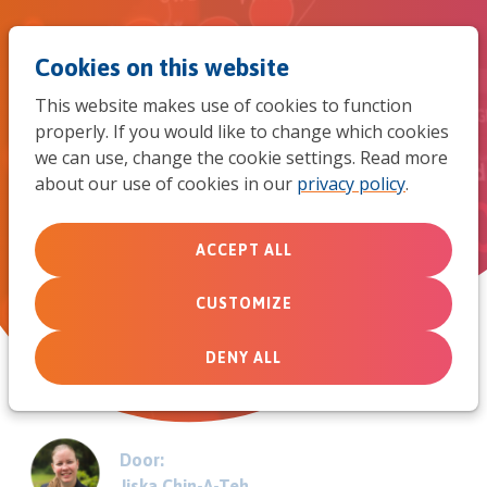
Jum
Men
Search
Cookies on this website
to
This website makes use of cookies to function
mob
properly. If you would like to change which cookies
Zending en corona: een aantal
we can use, change the cookie settings. Read more
navi
about our use of cookies in our
privacy policy
.
richtlijnen
Wijs handelen tijdens de coronacrisis
ACCEPT ALL
CUSTOMIZE
March 19, 2020
DENY ALL
Door:
Jiska Chin-A-Teh