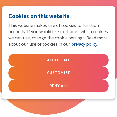
Jum
Men
Search
Cookies on this website
to
This website makes use of cookies to function
mob
properly. If you would like to change which cookies
Eén jaar na de GKv-besluiten
we can use, change the cookie settings. Read more
navi
about our use of cookies in our
privacy policy
.
over de vrouw in het ambt
(stand van zaken en
ACCEPT ALL
standpunten)
CUSTOMIZE
DENY ALL
July 4, 2018