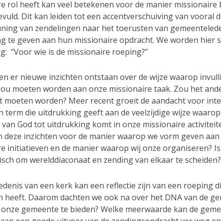
re rol heeft kan veel betekenen voor de manier missionaire 
vuld. Dit kan leiden tot een accentverschuiving van vooral 
ning van zendelingen naar het toerusten van gemeentele
ng te geven aan hun missionaire opdracht. We worden hier st
ag: “Voor wie is de missionaire roeping?”
n er nieuwe inzichten ontstaan over de wijze waarop invull
ou moeten worden aan onze missionaire taak. Zou het and
 moeten worden? Meer recent groeit de aandacht voor inte
n term die uitdrukking geeft aan de veelzijdige wijze waarop
 van God tot uitdrukking komt in onze missionaire activiteit
 deze inzichten voor de manier waarop we vorm geven aan
e initiatieven en de manier waarop wij onze organiseren? Is
gisch om werelddiaconaat en zending van elkaar te scheiden?
denis van een kerk kan een reflectie zijn van een roeping d
 heeft. Daarom dachten we ook na over het DNA van de ge
 onze gemeente te bieden? Welke meerwaarde kan de gem
 aan een goede uitvoer van de zendingsopdracht ver weg en 