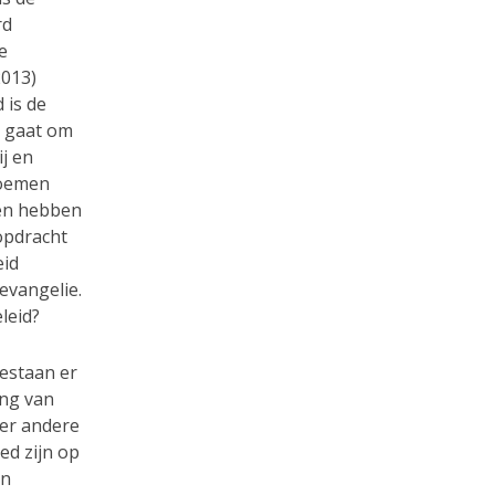
rd
e
2013)
 is de
t gaat om
ij en
noemen
den hebben
 opdracht
eid
evangelie.
leid?
bestaan er
ing van
der andere
ed zijn op
en