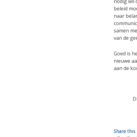
nodig wil
beleid m
naar bela
communicat
samen met
van de ge
Goed is he
nieuwe aa
aan de kom
D
Share this