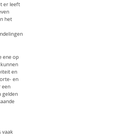
 er leeft
ieven
n het
endelingen
de ene op
n kunnen
iteit en
korte- en
r een
n gelden
staande
s vaak