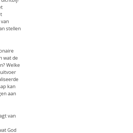
et
t
 van
n stellen
onaire
n wat de
en? Welke
 uitvoer
aliseerde
hap kan
agen aan
agt van
wat God