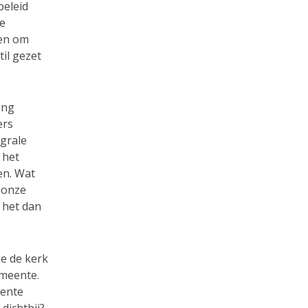
beleid
de
den om
il gezet
ing
ers
grale
 het
en. Wat
 onze
 het dan
ie de kerk
meente.
eente
dichtbij?