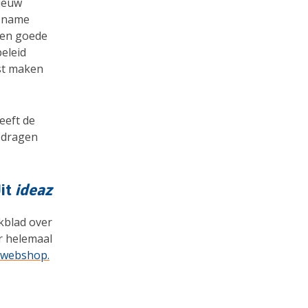
Nieuw
t name
een goede
beleid
st maken
eeft de
 dragen
?
it
ideaz
jkblad over
ar helemaal
e webshop.