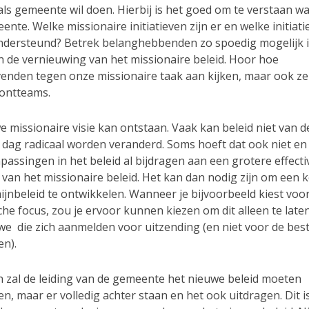
ls gemeente wil doen. Hierbij is het goed om te verstaan wat
ente. Welke missionaire initiatieven zijn er en welke initiat
dersteund? Betrek belanghebbenden zo spoedig mogelijk i
n de vernieuwing van het missionaire beleid. Hoor hoe
venden tegen onze missionaire taak aan kijken, maar ook z
rontteams.
 missionaire visie kan ontstaan. Vaak kan beleid niet van 
 dag radicaal worden veranderd. Soms hoeft dat ook niet e
passingen in het beleid al bijdragen aan een grotere effectiv
 van het missionaire beleid. Het kan dan nodig zijn om een 
ijnbeleid te ontwikkelen. Wanneer je bijvoorbeeld kiest voo
he focus, zou je ervoor kunnen kiezen om dit alleen te late
we die zich aanmelden voor uitzending (en niet voor de be
en).
en zal de leiding van de gemeente het nieuwe beleid moeten
, maar er volledig achter staan en het ook uitdragen. Dit i