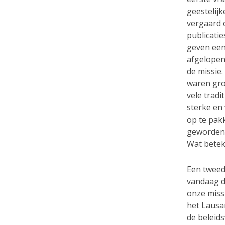
geestelij
vergaard 
publicatie
geven een 
afgelopen
de missie.
waren gro
vele tradi
sterke en 
op te pakk
geworden e
Wat beteke
Een tweed
vandaag d
onze missi
het Lausa
de beleids