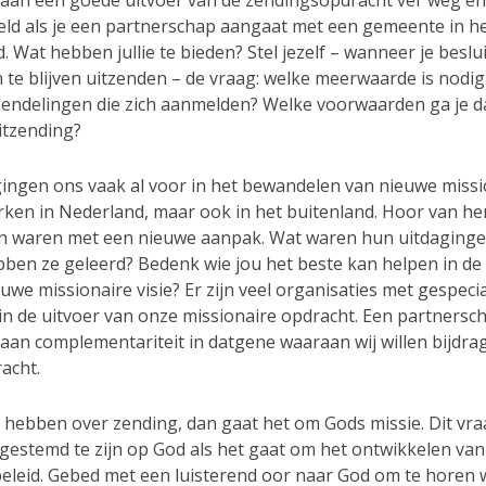
eld als je een partnerschap aangaat met een gemeente in h
. Wat hebben jullie te bieden? Stel jezelf – wanneer je beslui
 te blijven uitzenden – de vraag: welke meerwaarde is nodig
zendelingen die zich aanmelden? Welke voorwaarden ga je da
itzending?
ingen ons vaak al voor in het bewandelen van nieuwe missi
rken in Nederland, maar ook in het buitenland. Hoor van he
n waren met een nieuwe aanpak. Wat waren hun uitdaging
bben ze geleerd? Bedenk wie jou het beste kan helpen in de
uwe missionaire visie? Er zijn veel organisaties met gespeci
 in de uitvoer van onze missionaire opdracht. Een partnersc
 aan complementariteit in datgene waaraan wij willen bijdr
acht.
t hebben over zending, dan gaat het om Gods missie. Dit vra
gestemd te zijn op God als het gaat om het ontwikkelen van
eleid. Gebed met een luisterend oor naar God om te horen 