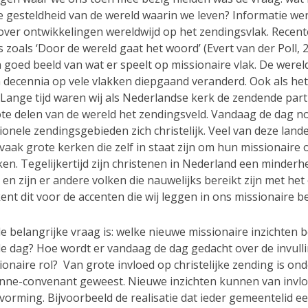
ke gesteldheid van de wereld waarin we leven? Informatie we
over ontwikkelingen wereldwijd op het zendingsvlak. Recent
s zoals ‘Door de wereld gaat het woord’ (Evert van der Poll, 
goed beeld van wat er speelt op missionaire vlak. De wereld
 decennia op vele vlakken diepgaand veranderd. Ook als he
 Lange tijd waren wij als Nederlandse kerk de zendende part
te delen van de wereld het zendingsveld. Vandaag de dag 
tionele zendingsgebieden zich christelijk. Veel van deze lan
vaak grote kerken die zelf in staat zijn om hun missionaire
en. Tegelijkertijd zijn christenen in Nederland een minderh
n zijn er andere volken die nauwelijks bereikt zijn met het 
nt dit voor de accenten die wij leggen in ons missionaire be
e belangrijke vraag is: welke nieuwe missionaire inzichten 
e dag? Hoe wordt er vandaag de dag gedacht over de invull
onaire rol? Van grote invloed op christelijke zending is on
nne-convenant geweest. Nieuwe inzichten kunnen van invlo
vorming. Bijvoorbeeld de realisatie dat ieder gemeentelid e