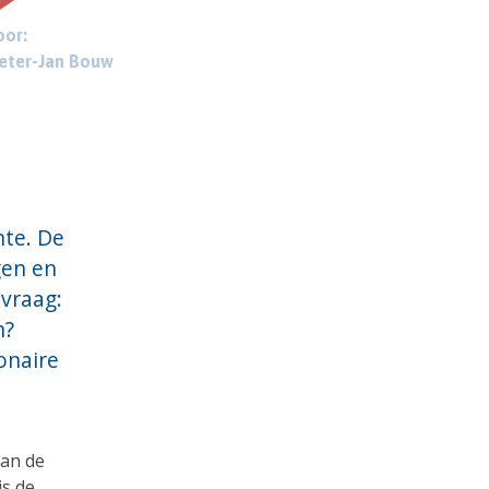
or:
eter-Jan Bouw
nte. De
gen en
 vraag:
n?
onaire
van de
is de