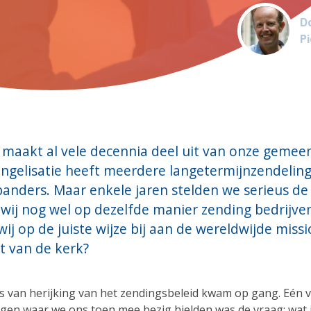
Do
Pi
 maakt al vele decennia deel uit van onze gemee
angelisatie heeft meerdere langetermijnzendelin
anders. Maar enkele jaren stelden we serieus de
wij nog wel op dezelfde manier zending bedrijve
ij op de juiste wijze bij aan de wereldwijde missi
t van de kerk?
s van herijking van het zendingsbeleid kwam op gang. Eén 
agen waar we ons toen mee bezig hielden was de vraag: wat 