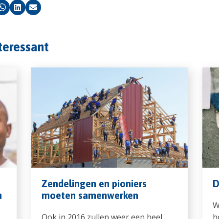
k
Whatsapp
LinkedIn
Email
nteressant
Zendelingen en pioniers
D
n
moeten samenwerken
W
Ook in 2016 zullen weer een heel
h