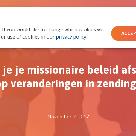
MACHTSMISBRUIK
. If you would like to change which cookies we
Wie wij zijn
Wat we doen
Doe mee
Ac
ACCEP
ur use of cookies in our
privacy policy
.
 je je missionaire beleid a
op veranderingen in zending
November 7, 2017