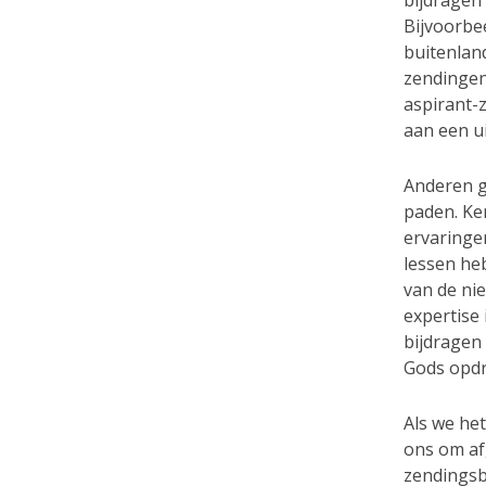
Bijvoorbe
buitenland
zendingen
aspirant-
aan een u
Anderen g
paden. Ke
ervaringe
lessen he
van de nie
expertise
bijdragen
Gods opdr
Als we he
ons om af
zendingsb