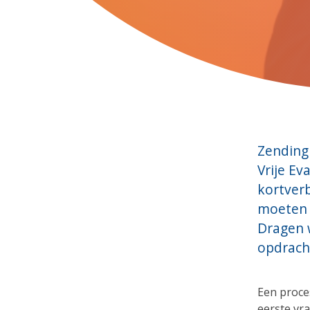
Zending
Vrije Ev
kortverb
moeten 
Dragen w
opdrach
Een proce
eerste vr