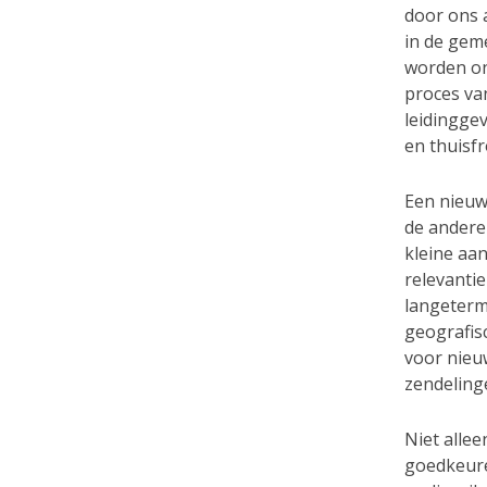
door ons a
in de geme
worden on
proces va
leidingge
en thuisf
Een nieuwe
de andere
kleine aan
relevantie
langeterm
geografisc
voor nieu
zendeling
Niet alle
goedkeuren