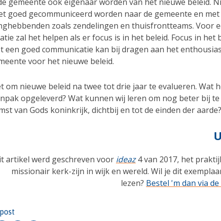
 de gemeente ook eigenaar worden van het nieuwe beleid. 
oet goed gecommuniceerd worden naar de gemeente en me
nghebbenden zoals zendelingen en thuisfrontteams. Voor 
ie zal het helpen als er focus is in het beleid. Focus in het 
 een goed communicatie kan bij dragen aan het enthousia
meente voor het nieuwe beleid.
t om nieuwe beleid na twee tot drie jaar te evalueren. Wat h
npak opgeleverd? Wat kunnen wij leren om nog beter bij te
st van Gods koninkrijk, dichtbij en tot de einden der aarde
U
it artikel werd geschreven voor
ideaz
4 van 2017, het prakti
missionair kerk-zijn in wijk en wereld. Wil je dit exempla
lezen?
Bestel 'm dan via d
 post