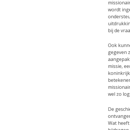
missionai
wordt inge
ondersteu
uitdrukki
bij de vra
Ook kunne
gegeven z
aangepakt
missie, ee
koninkrijk
betekenen
missionair
wel zo lo
De geschie
ontvangen
Wat heeft
bijdragen