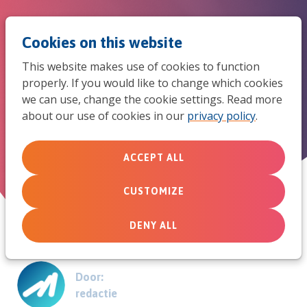
Jum
Men
Search
Cookies on this website
to
This website makes use of cookies to function
mob
properly. If you would like to change which cookies
In 5 stappen naar een veiliger
we can use, change the cookie settings. Read more
navi
about our use of cookies in our
privacy policy
.
kerk
ACCEPT ALL
November 26, 2015
CUSTOMIZE
DENY ALL
Door:
redactie