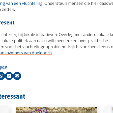
g van een vluchteling
. Ondersteun mensen die hier daadwe
 zetten.
resent
icht zien, bij lokale initiatieven. Overleg met andere lokale 
e lokale politiek aan dat u wilt meedenken over praktische
en voor het vluchtelingenprobleem. Kijk bijvoorbeeld eens 
 van inwoners van Apeldoorn
.
 post
k
Whatsapp
LinkedIn
Email
nteressant