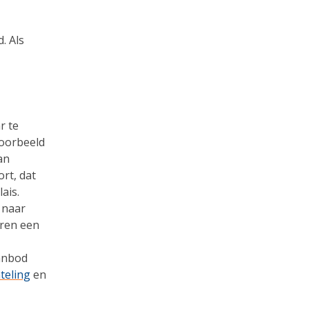
. Als
r te
voorbeeld
an
rt, dat
ais.
 naar
eren een
aanbod
teling
en