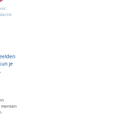
or:
dactie
beelden
kun je
.
en.
n mensen
n