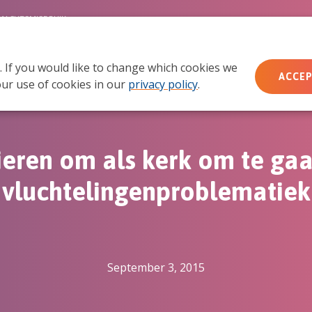
MACHTSMISBRUIK
. If you would like to change which cookies we
Wie wij zijn
Wat we doen
Doe mee
Ac
ACCEP
ur use of cookies in our
privacy policy
.
ieren om als kerk om te ga
vluchtelingenproblematiek
September 3, 2015