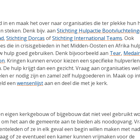
d in en maak het over naar organisaties die ter plekke hun 
 steken. Denk bijv. aan
Stichting Hulpactie Bootvluchtelin
ad
,
Stichting Dorcas
of
Stichting International Teams
. Ook
es die in crisisgebieden in het Midden-Oosten en Afrika hul
 hulp goed gebruiken. Denk bijvoorbeeld aan
Tear
,
Medair
on
. Kringen kunnen ervoor kiezen een specifieke hulpverlen
. De hulp krijgt dan een gezicht. Vraag aan organisaties we
len er nodig zijn en zamel zelf hulpgoederen in. Maak op in
eld een
wensenlijst
aan en deel die met je kerk.
en eigen kerkgebouw of bijgebouw dat niet veel gebruikt wo
om het aan de gemeente aan te bieden als noodopvang. V
nteleden of ze in elk geval een begin willen maken met na
raag of ze eventueel een kamer kunnen vrijmaken voor de