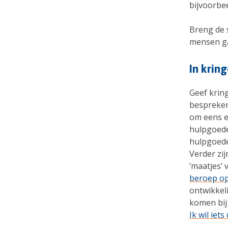
bijvoorbee
Breng de 
mensen ga
In krin
Geef krin
bespreken
om eens e
hulpgoeder
hulpgoeder
Verder zij
‘maatjes’
beroep op 
ontwikkeli
komen bij
Ik wil iet