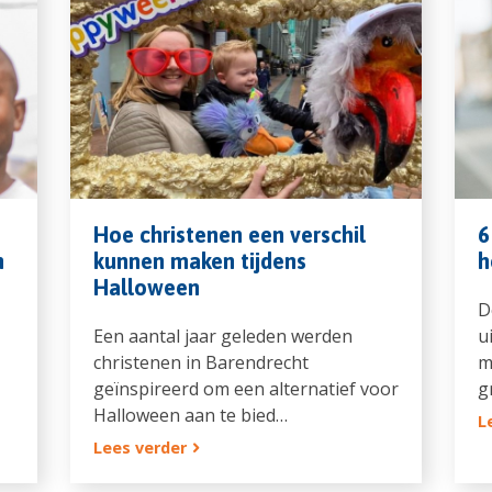
Hoe christenen een verschil
6
n
kunnen maken tijdens
h
Halloween
D
Een aantal jaar geleden werden
u
christenen in Barendrecht
m
geïnspireerd om een alternatief voor
g
Halloween aan te bied…
L
Lees verder