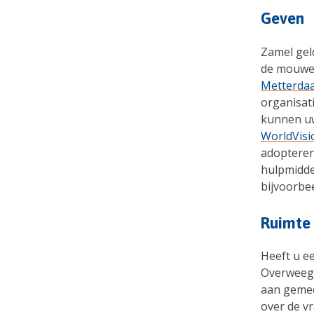
Geven
Zamel gel
de mouwen
Metterda
organisati
kunnen uw
WorldVisi
adopteren
hulpmidde
bijvoorbe
Ruimte
Heeft u e
Overweeg 
aan gemee
over de v