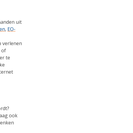
handen uit
gen
,
EO-
p verlenen
of
er te
lke
ternet
rdt?
raag ook
denken