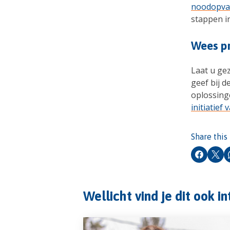
noodopvan
stappen in
Wees p
Laat u gez
geef bij d
oplossing
initiatief
Share this
Faceboo
X
Wellicht vind je dit ook i