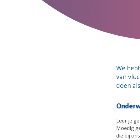
We hebb
van vluc
doen als
Onderw
Leer je g
Moedig ge
die bij o