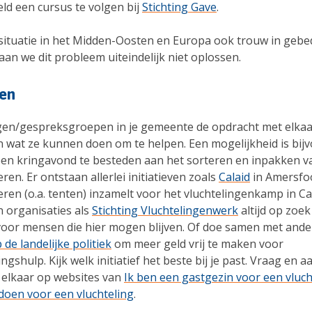
ld een cursus te volgen bij
Stichting Gave
.
situatie in het Midden-Oosten en Europa ook trouw in gebed
an we dit probleem uiteindelijk niet oplossen.
gen
gen/gespreksgroepen in je gemeente de opdracht met elkaa
 wat ze kunnen doen om te helpen. Een mogelijkheid is bij
en kringavond te besteden aan het sorteren en inpakken v
en. Er ontstaan allerlei initiatieven zoals
Calaid
in Amersfoo
en (o.a. tenten) inzamelt voor het vluchtelingenkamp in Cal
n organisaties als
Stichting Vluchtelingenwerk
altijd op zoek
 voor mensen die hier mogen blijven. Of doe samen met and
de landelijke politiek
om meer geld vrij te maken voor
ngshulp. Kijk welk initiatief het beste bij je past. Vraag en 
 elkaar op websites van
Ik ben een gastgezin voor een vluch
s doen voor een vluchteling
.