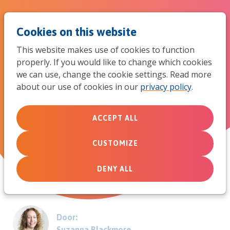
Jum
Men
Search
Cookies on this website
to
This website makes use of cookies to function
mob
properly. If you would like to change which cookies
‘Eerst 10 keer luisteren en dan
we can use, change the cookie settings. Read more
navi
about our use of cookies in our
privacy policy
.
nog eens 10 keer’
In de praktijk
ACCEPT ALL
CUSTOMIZE
March 24, 2014
DENY ALL
Door:
Suzanna Blackmore