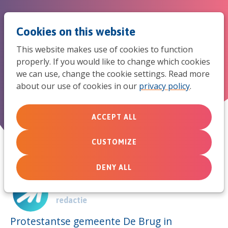
Jum
Men
Search
Cookies on this website
to
This website makes use of cookies to function
mob
properly. If you would like to change which cookies
Brugkerk onderzoekt gezinnen
we can use, change the cookie settings. Read more
navi
about our use of cookies in our
privacy policy
.
March 24, 2014
ACCEPT ALL
CUSTOMIZE
DENY ALL
Door:
redactie
Protestantse gemeente De Brug in