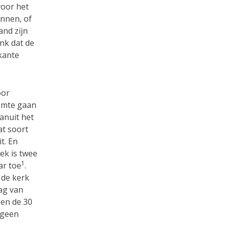
voor het
innen, of
and zijn
enk dat de
skante
oor
uimte gaan
vanuit het
at soort
t. En
ek is twee
1
ar toe
.
 de kerk
ag van
sen de 30
 geen