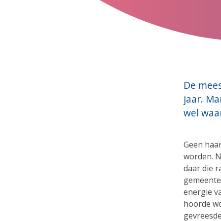
De mees
jaar. M
wel waa
Geen haar 
worden. Na
daar die 
gemeentes
energie va
hoorde wo
gevreesde