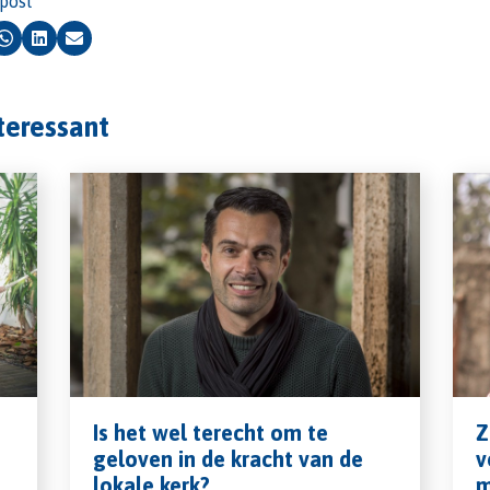
 post
k
Whatsapp
LinkedIn
Email
nteressant
Is het wel terecht om te
Z
geloven in de kracht van de
v
lokale kerk?
m