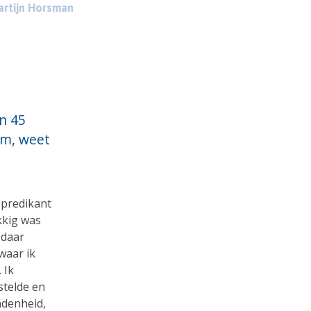
rtijn Horsman
n 45
am, weet
 predikant
kkig was
 daar
waar ik
 Ik
stelde en
ndenheid,