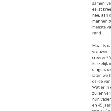
samen, ve
eerst kree
nee, aan 
mannen tus
meeste van
rand.
Maar is da
vrouwen i
creëren? W
kerkelijk 
dingen, di
laten we 
derde van
Wat er in
zullen ve
hun vader
en 45 jaa