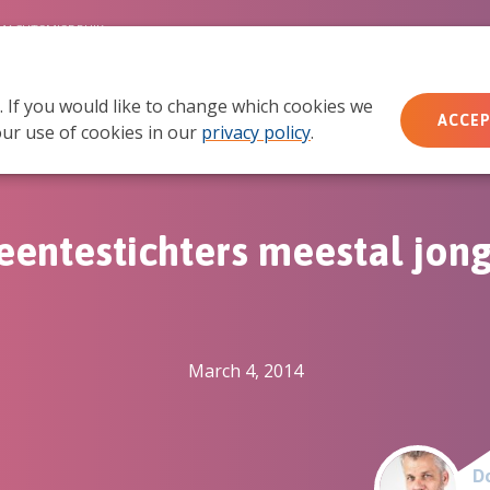
MACHTSMISBRUIK
. If you would like to change which cookies we
Wie wij zijn
Wat we doen
Doe mee
Ac
ACCEP
ur use of cookies in our
privacy policy
.
eentestichters meestal jon
March 4, 2014
Do