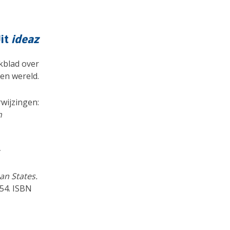
it
ideaz
jkblad over
 en wereld.
wijzingen:
m
an States.
154. ISBN