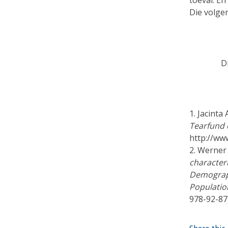
toeval. E
Die volgen
D
1. Jacinta
Tearfund 
http://ww
2. Werner
characteri
Demograph
Populatio
978-92-87