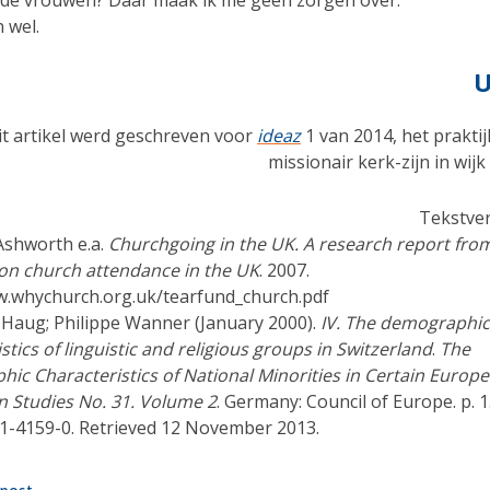
n de vrouwen? Daar maak ik me geen zorgen over.
 wel.
U
it artikel werd geschreven voor
ideaz
1 van 2014, het prakti
missionair kerk-zijn in wijk
Tekstver
 Ashworth e.a.
Churchgoing in the UK. A research report fro
on church attendance in the UK
. 2007.
w.whychurch.org.uk/tearfund_church.pdf
 Haug; Philippe Wanner (January 2000).
IV. The demographic
stics of linguistic and religious groups in Switzerland
.
The
ic Characteristics of National Minorities in Certain Europe
n Studies No. 31. Volume 2
. Germany: Council of Europe. p. 
1-4159-0. Retrieved 12 November 2013.