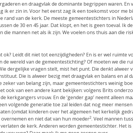
rgaderen en draagvlak de dominante begrippen waren. En 
g ik er zin in. Voor het eerst zag ik een toekomst voor me b
de rand van de kerk. De meeste gemeentestichters in Nederl
sen de 30 en 45 jaar. Dat klopt, en het is geen toeval. Ik d
 die mannen net als ik zijn. We voelen ons thuis aan die ri
t ok? Leidt dit niet tot eenzijdigheden? En is er wel ruimte v
n de wereld van de gemeentestichting? Of moeten we die r
ie dergelijke vragen stelt, mist het punt. Die denkt alweer 
instituut. Die is alweer bezig met draagvlak en balans en al d
e zeker van belang zijn, maar gemeentestichters weinig boei
het ook van een andere kant bekijken: volgens Brits onderzo
 de kerkgangers vrouw. En de ‘gender gap’ neemt alleen ma
 een volgende generatie toe zal leiden dat nog meer mensen
rlaten (omdat kinderen over het algemeen het kerkelijk gedr
2
 overnemen en niet dat van hun moeder
. Veel mannen tus
r verlaten de kerk. Anderen worden gemeentestichter. Het is