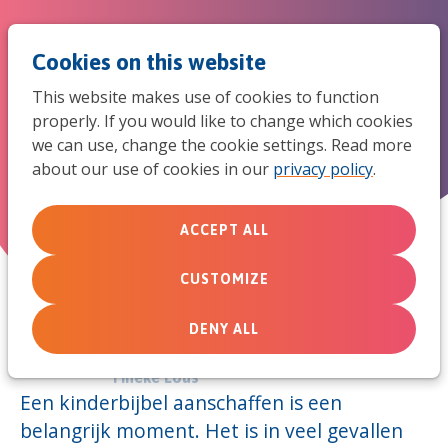
Jum
Men
Search
Cookies on this website
to
This website makes use of cookies to function
mob
properly. If you would like to change which cookies
Hoe kies ik een kinderbijbel?
we can use, change the cookie settings. Read more
navi
about our use of cookies in our
privacy policy
.
June 18, 2013
ACCEPT ALL
CUSTOMIZE
DENY ALL
Door:
Tineke Lous
Een kinderbijbel aanschaffen is een
belangrijk moment. Het is in veel gevallen